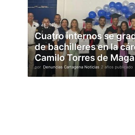
48
0
Cuatro internos se gra
de bachilleres en la cár
Camilo Torres de Mag
por
Denuncias Cartagena Noticias
2 años publicado
l
i