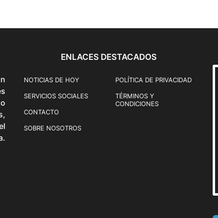
d
o
ENLACES DESTACADOS
ón
NOTICIAS DE HOY
POLÍTICA DE PRIVACIDAD
és
SERVICIOS SOCIALES
TÉRMINOS Y
o
CONDICIONES
CONTACTO
s,
el
SOBRE NOSOTROS
a.