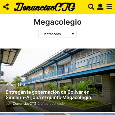
Megacolegio
Destacadas
67
0
Entregan la gobernación de Bolívar en
Sincerín-Arjona el quinto Megacolegio.
por
DenunciasCTG
2 años publicado
2
a
ñ