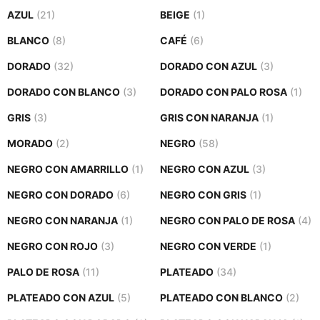
r
AZUL
(21)
BEIGE
(1)
o
d
BLANCO
(8)
CAFÉ
(6)
u
DORADO
(32)
DORADO CON AZUL
(3)
c
t
DORADO CON BLANCO
(3)
DORADO CON PALO ROSA
(1)
o
GRIS
(3)
GRIS CON NARANJA
(1)
MORADO
(2)
NEGRO
(58)
NEGRO CON AMARRILLO
(1)
NEGRO CON AZUL
(3)
NEGRO CON DORADO
(6)
NEGRO CON GRIS
(1)
NEGRO CON NARANJA
(1)
NEGRO CON PALO DE ROSA
(4)
NEGRO CON ROJO
(3)
NEGRO CON VERDE
(1)
PALO DE ROSA
(11)
PLATEADO
(34)
PLATEADO CON AZUL
(5)
PLATEADO CON BLANCO
(2)