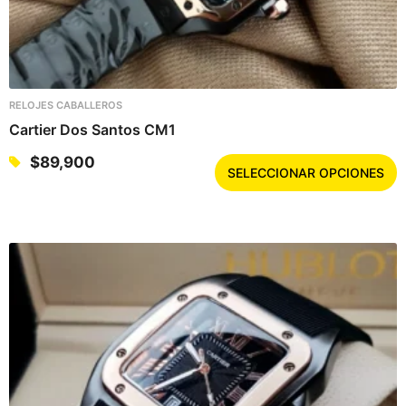
RELOJES CABALLEROS
Cartier Dos Santos CM1
E
$
89,900
SELECCIONAR OPCIONES
s
t
e
p
r
o
d
u
c
t
o