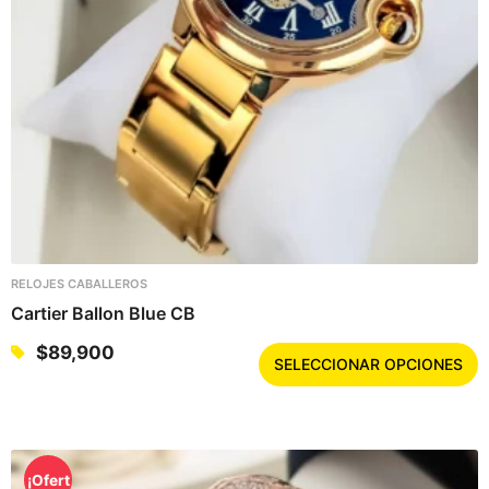
RELOJES CABALLEROS
Cartier Ballon Blue CB
E
$
89,900
SELECCIONAR OPCIONES
s
t
e
p
r
¡Ofert