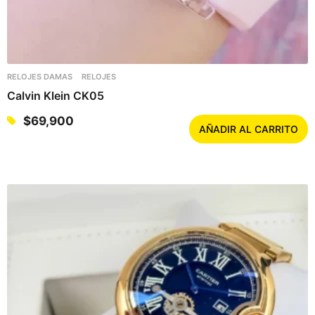
RELOJES DAMAS
RELOJES
Calvin Klein CK05
$
69,900
AÑADIR AL CARRITO