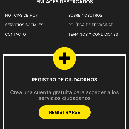
ENLACES DESTACADOS
l
a
NOTICIAS DE HOY
SOBRE NOSOTROS
p
SERVICIOS SOCIALES
POLÍTICA DE PRIVACIDAD
á
g
CONTACTO
TÉRMINOS Y CONDICIONES
i
n
a
d
e
p
REGISTRO DE CIUDADANOS
r
o
Crea una cuenta gratuita para acceder a los
d
servicios ciudadanos
u
c
REGISTRARSE
t
o