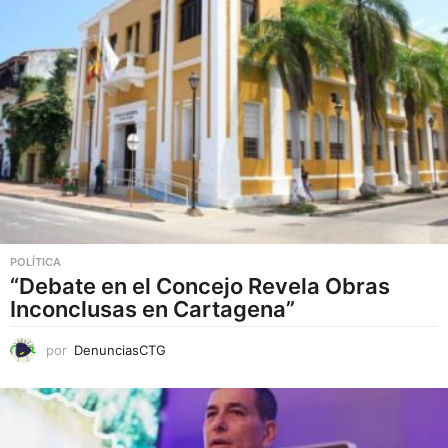
d
u
c
t
o
t
i
e
n
e
POLÍTICA
ú
“Debate en el Concejo Revela Obras
Inconclusas en Cartagena”
l
t
por
DenunciasCTG
i
p
l
e