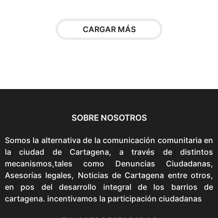
n
e
s
CARGAR MÁS
s
e
p
u
e
d
e
SOBRE NOSOTROS
n
e
Somos la alternativa de la comunicación comunitaria en
l
la ciudad de Cartagena, a través de distintos
e
mecanismos,tales como Denuncias Ciudadanas,
g
Asesorías legales, Noticias de Cartagena entre otros,
i
en pos del desarrollo integral de los barrios de
r
cartagena. incentivamos la participación ciudadanas
e
n