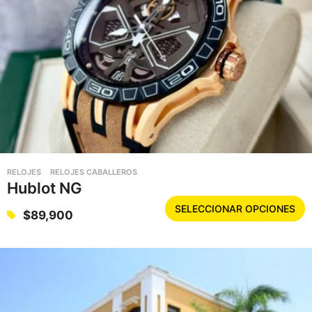
RELOJES
RELOJES CABALLEROS
Hublot NG
E
SELECCIONAR OPCIONES
$
89,900
s
t
e
p
r
o