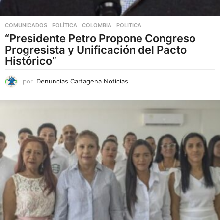
COMUNICADOS
,
POLÍTICA
COLOMBIA
,
POLITICA
“Presidente Petro Propone Congreso
Progresista y Unificación del Pacto
Histórico”
por
Denuncias Cartagena Noticias