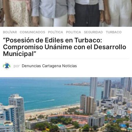
BOLÍVAR
,
COMUNICADOS
,
POLÍTICA
POLITICA
,
SEGURIDAD
,
TURBACO
“Posesión de Ediles en Turbaco:
Compromiso Unánime con el Desarrollo
Municipal”
por
Denuncias Cartagena Noticias