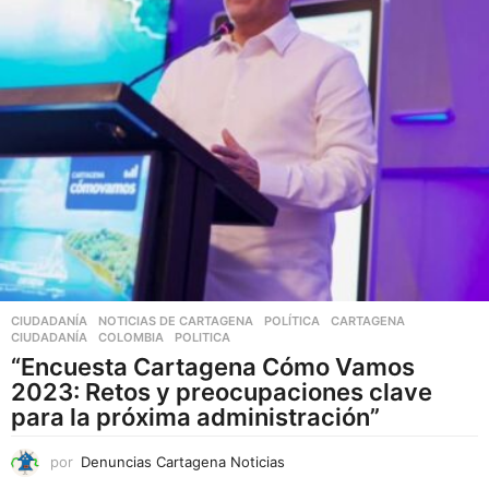
s
v
a
r
i
a
n
t
e
s
.
L
a
CIUDADANÍA
,
NOTICIAS DE CARTAGENA
,
POLÍTICA
CARTAGENA
,
CIUDADANÍA
,
COLOMBIA
,
POLITICA
s
“Encuesta Cartagena Cómo Vamos
o
2023: Retos y preocupaciones clave
p
para la próxima administración”
c
i
por
Denuncias Cartagena Noticias
o