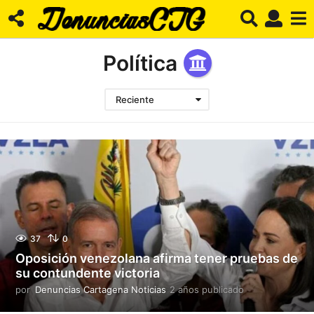
Política
Reciente
37
0
Oposición venezolana afirma tener pruebas de
su contundente victoria
por
Denuncias Cartagena Noticias
2 años publicado
2
a