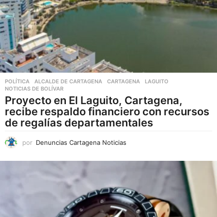
POLÍTICA
ALCALDE DE CARTAGENA
,
CARTAGENA
,
LAGUITO
,
NOTICIAS DE BOLÍVAR
Proyecto en El Laguito, Cartagena,
recibe respaldo financiero con recursos
de regalías departamentales
por
Denuncias Cartagena Noticias