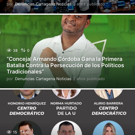
o
por
Denuncias Cartagena Noticias
2 años publicado
2
a
ñ
o
s
p
u
b
l
38
0
i
“Concejal Armando Córdoba Gana la Primera
c
Batalla Contra la Persecución de los Políticos
a
Tradicionales”
d
o
por
Denuncias Cartagena Noticias
2 años publicado
2
a
ñ
o
s
p
u
b
l
i
15
0