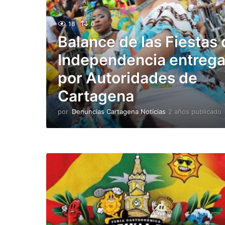
18
0
Balance de las Fiestas 
Independencia entreg
por Autoridades de
Cartagena
por
Denuncias Cartagena Noticias
2 años publicado
l
i