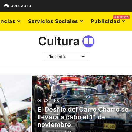
E
CONTACTO
CALIENTE
ncias
Servicios Sociales
Publicidad
Cultura
Reciente
20
0
El Desfile del Carro Charro se
llevará a cabo el 11 de
noviembre.