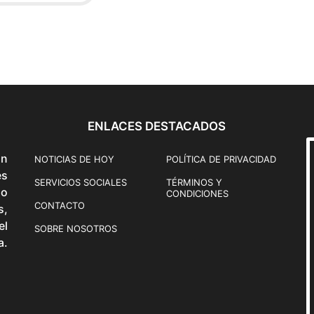
r
i
a
n
t
e
s
.
ENLACES DESTACADOS
L
a
ón
NOTICIAS DE HOY
POLÍTICA DE PRIVACIDAD
s
és
SERVICIOS SOCIALES
TÉRMINOS Y
o
o
CONDICIONES
p
CONTACTO
s,
c
el
SOBRE NOSOTROS
i
a.
o
n
e
s