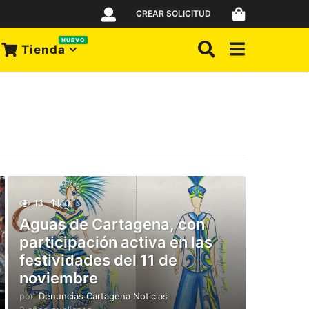
CREAR SOLICITUD
NUEVO
Tienda
13
0
Aguas de Cartagena, con
participación activa en las
festividades del 11 de
noviembre
por
Denuncias Cartagena Noticias