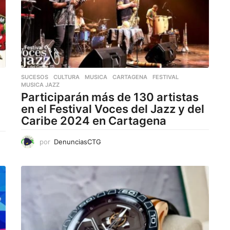
d
d
o
o
SUCESOS
,
CULTURA
,
MUSICA
CARTAGENA
,
FESTIVAL
,
MUSICA JAZZ
Participarán más de 130 artistas
en el Festival Voces del Jazz y del
Caribe 2024 en Cartagena
por
DenunciasCTG