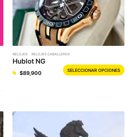
,
RELOJES
RELOJES CABALLEROS
Hublot NG
E
SELECCIONAR OPCIONES
$
89,900
s
t
e
p
r
o
d
u
c