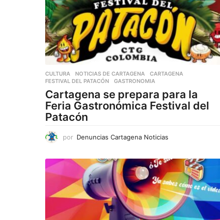
CULTURA
,
NOTICIAS DE CARTAGENA
CARTAGENA
,
FESTIVAL DEL PATACÓN
,
GASTRONOMIA
Cartagena se prepara para la
Feria Gastronómica Festival del
Patacón
por
Denuncias Cartagena Noticias