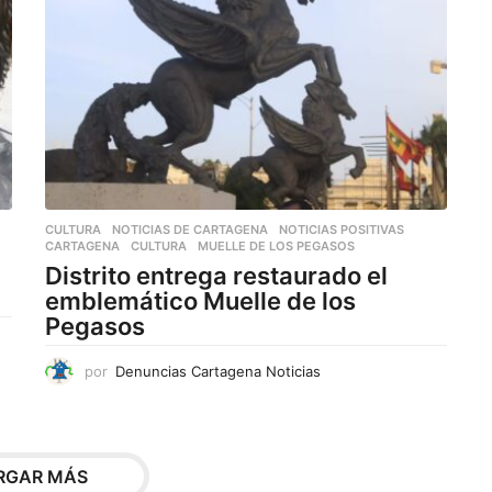
t
o
t
i
e
n
e
m
CULTURA
,
NOTICIAS DE CARTAGENA
,
NOTICIAS POSITIVAS
ú
CARTAGENA
,
CULTURA
,
MUELLE DE LOS PEGASOS
l
Distrito entrega restaurado el
t
emblemático Muelle de los
i
Pegasos
p
l
por
Denuncias Cartagena Noticias
e
s
v
a
RGAR MÁS