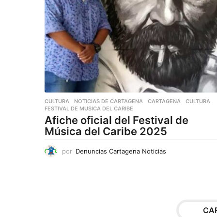
CULTURA
,
NOTICIAS DE CARTAGENA
CARTAGENA
,
CULTURA
,
FESTIVAL DE MUSICA DEL CARIBE
Afiche oficial del Festival de
Música del Caribe 2025
por
Denuncias Cartagena Noticias
CA