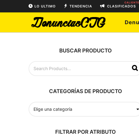
CALIENT
LO ULTIMO
TENDENCIA
CLASIFICADOS
Denu
BUSCAR PRODUCTO
B
u
s
c
a
CATEGORÍAS DE PRODUCTO
r
p
o
r
:
FILTRAR POR ATRIBUTO