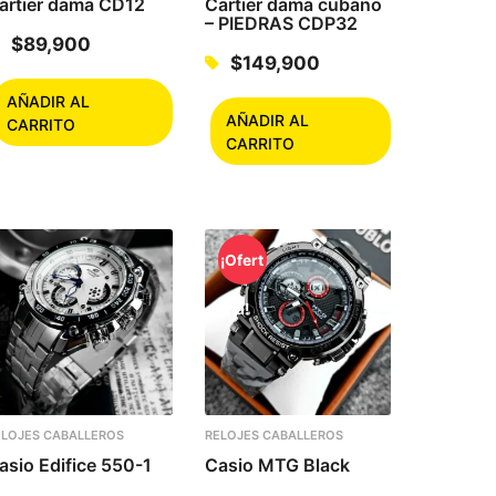
artier dama CD12
Cartier dama cubano
– PIEDRAS CDP32
$
89,900
$
149,900
AÑADIR AL
AÑADIR AL
CARRITO
CARRITO
¡Ofert
a!
ELOJES CABALLEROS
RELOJES CABALLEROS
asio Edifice 550-1
Casio MTG Black