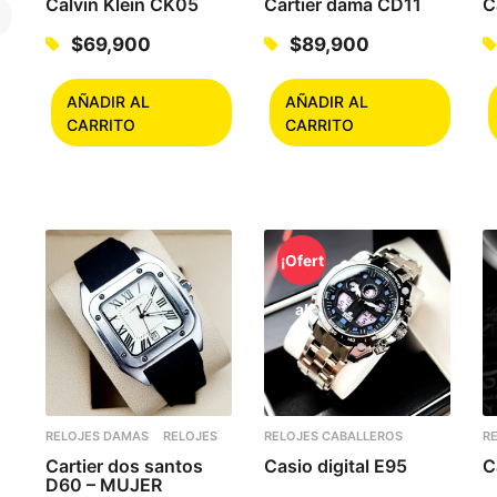
Calvin Klein CK05
Cartier dama CD11
C
$
69,900
$
89,900
AÑADIR AL
AÑADIR AL
CARRITO
CARRITO
¡Ofert
a!
RELOJES DAMAS
RELOJES
RELOJES CABALLEROS
R
Cartier dos santos
Casio digital E95
C
D60 – MUJER