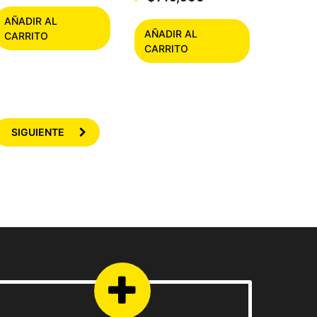
price
price
AÑADIR AL
was:
is:
AÑADIR AL
CARRITO
$199,900.
$149,900.
CARRITO
SIGUIENTE