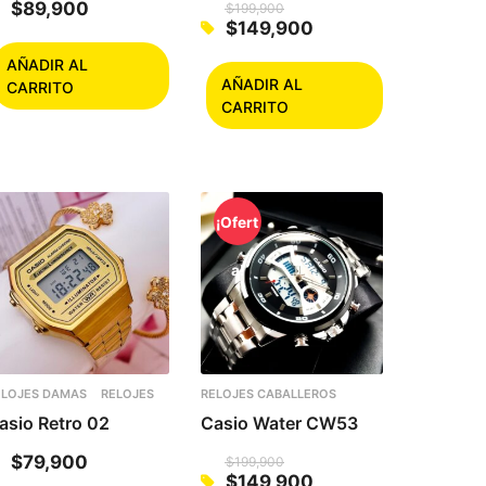
$
89,900
$
199,900
$
149,900
Original
Current
price
price
AÑADIR AL
was:
is:
AÑADIR AL
CARRITO
$199,900.
$149,900.
CARRITO
¡Ofert
a!
ELOJES DAMAS
RELOJES
RELOJES CABALLEROS
asio Retro 02
Casio Water CW53
$
79,900
$
199,900
$
149,900
Original
Current