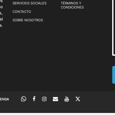
és
a
SERVICIOS SOCIALES
TÉRMINOS Y
o
CONDICIONES
s
CONTACTO
s,
o
el
SOBRE NOSOTROS
p
a.
c
i
o
n
e
s
s
e
p
u
e
d
IENDA
e
n
e