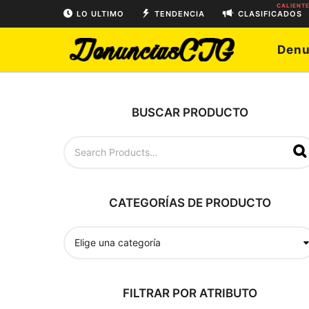
CALIENT
LO ULTIMO
TENDENCIA
CLASIFICADOS
Denu
BUSCAR PRODUCTO
B
u
s
c
a
CATEGORÍAS DE PRODUCTO
r
p
o
r
:
FILTRAR POR ATRIBUTO