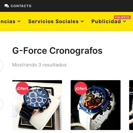
E
CONTACTO
CALIENTE
ncias
Servicios Sociales
Publicidad
G-Force Cronografos
Mostrando 3 resultados
¡Ofert
¡Ofert
a!
a!