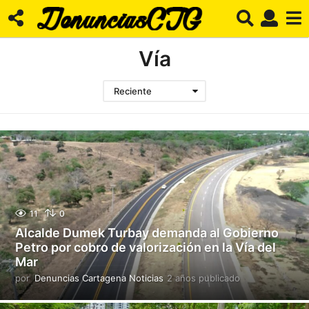
Vía
Reciente
11
0
Alcalde Dumek Turbay demanda al Gobierno
Petro por cobro de valorización en la Vía del
Mar
por
Denuncias Cartagena Noticias
2 años publicado
2
a
ñ