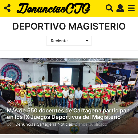
DEPORTIVO MAGISTERIO
Reciente
30
0
Más de 550 docentes de Cartagena participan
en los IX Juegos Deportivos del Magisterio
por
Denuncias Cartagena Noticias
2 años publicado
2
a
ñ