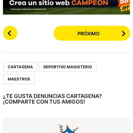
P
PRÓXIMO
o
s
t
e
,
,
a
CARTAGENA
DEPORTIVO MAGISTERIO
r
MAESTROS
p
a
¿TE GUSTA DENUNCIAS CARTAGENA?
g
¡COMPARTE CON TUS AMIGOS!
i
n
a
c