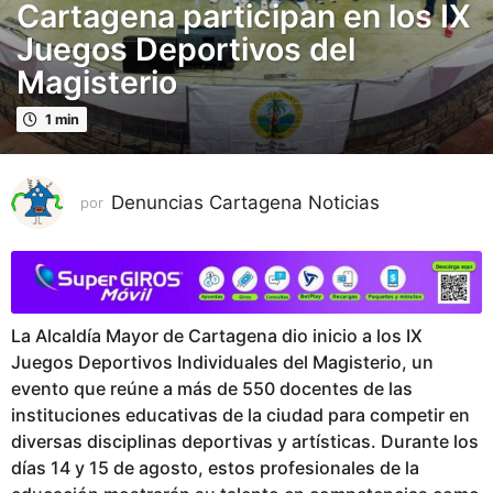
ñ
Cartagena participan en los IX
o
Juegos Deportivos del
s
Magisterio
p
u
1 min
b
l
i
Denuncias Cartagena Noticias
por
c
a
d
o
2
La Alcaldía Mayor de Cartagena dio inicio a los IX
a
Juegos Deportivos Individuales del Magisterio, un
ñ
evento que reúne a más de 550 docentes de las
o
instituciones educativas de la ciudad para competir en
s
diversas disciplinas deportivas y artísticas. Durante los
p
días 14 y 15 de agosto, estos profesionales de la
u