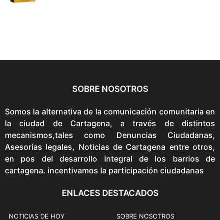
C
r
u
i
r
g
r
i
e
n
n
a
t
l
p
SOBRE NOSOTROS
p
r
r
Somos la alternativa de la comunicación comunitaria en
i
i
la ciudad de Cartagena, a través de distintos
c
c
mecanismos,tales como Denuncias Ciudadanas,
e
e
Asesorías legales, Noticias de Cartagena entre otros,
i
w
en pos del desarrollo integral de los barrios de
s
a
cartagena. incentivamos la participación ciudadanas
:
s
$
:
ENLACES DESTACADOS
9
$
7
1
NOTICIAS DE HOY
SOBRE NOSOTROS
,