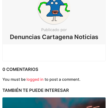
i
ó
n
Publicado por
Denuncias Cartagena Noticias
0 COMENTARIOS
You must be
logged in
to post a comment.
TAMBIÉN TE PUEDE INTERESAR