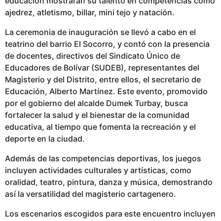
educación mostrarán su talento en competencias como
b
ajedrez, atletismo, billar, mini tejo y natación.
l
i
La ceremonia de inauguración se llevó a cabo en el
c
teatrino del barrio El Socorro, y contó con la presencia
a
de docentes, directivos del Sindicato Único de
d
Educadores de Bolívar (SUDEB), representantes del
o
Magisterio y del Distrito, entre ellos, el secretario de
Educación, Alberto Martínez. Este evento, promovido
por el gobierno del alcalde Dumek Turbay, busca
fortalecer la salud y el bienestar de la comunidad
educativa, al tiempo que fomenta la recreación y el
deporte en la ciudad.
Además de las competencias deportivas, los juegos
incluyen actividades culturales y artísticas, como
oralidad, teatro, pintura, danza y música, demostrando
así la versatilidad del magisterio cartagenero.
Los escenarios escogidos para este encuentro incluyen