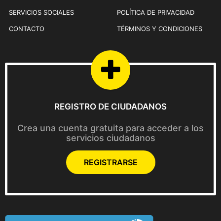
5
0
0
SERVICIOS SOCIALES
POLÍTICA DE PRIVACIDAD
0
,
CONTACTO
TÉRMINOS Y CONDICIONES
0
0
.
0
0
.
REGISTRO DE CIUDADANOS
Crea una cuenta gratuita para acceder a los
servicios ciudadanos
REGISTRARSE