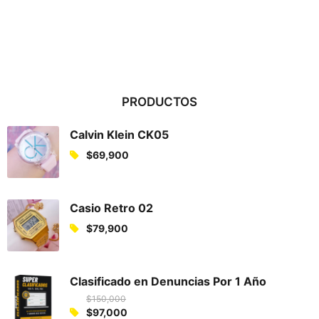
PRODUCTOS
Calvin Klein CK05
$
69,900
Casio Retro 02
$
79,900
Clasificado en Denuncias Por 1 Año
$
150,000
O
$
97,000