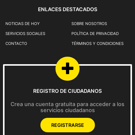
a
ENLACES DESTACADOS
p
á
NOTICIAS DE HOY
SOBRE NOSOTROS
g
SERVICIOS SOCIALES
POLÍTICA DE PRIVACIDAD
i
n
CONTACTO
TÉRMINOS Y CONDICIONES
a
d
e
p
r
o
REGISTRO DE CIUDADANOS
d
u
Crea una cuenta gratuita para acceder a los
c
servicios ciudadanos
t
o
REGISTRARSE