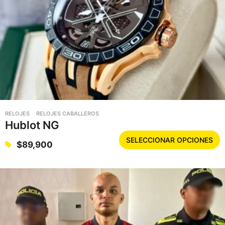
RELOJES
RELOJES CABALLEROS
Hublot NG
E
SELECCIONAR OPCIONES
$
89,900
s
t
e
p
r
o
d