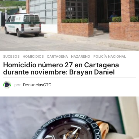
SUCESOS
,
HOMICIDIOS
CARTAGENA
,
NAZARENO
,
POLICÍA NACIONAL
Homicidio número 27 en Cartagena
durante noviembre: Brayan Daniel
por
DenunciasCTG