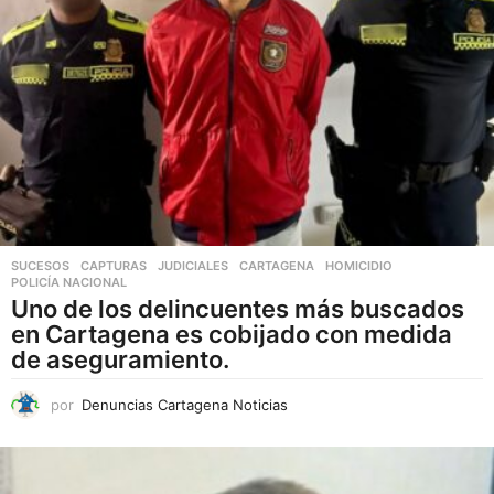
u
c
t
o
t
i
e
n
e
SUCESOS
,
CAPTURAS
,
JUDICIALES
CARTAGENA
,
HOMICIDIO
,
POLICÍA NACIONAL
ú
Uno de los delincuentes más buscados
l
en Cartagena es cobijado con medida
t
de aseguramiento.
i
p
por
Denuncias Cartagena Noticias
l
e
s