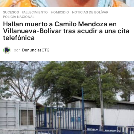
SUCESOS
,
FALLECIMIENTO
HOMICIDIO
,
NOTICIAS DE BOLÍVAR
,
POLICÍA NACIONAL
Hallan muerto a Camilo Mendoza en
Villanueva-Bolívar tras acudir a una cita
telefónica
por
DenunciasCTG