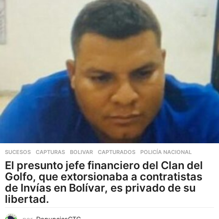
v
a
r
i
a
n
t
e
s
.
L
a
s
SUCESOS
,
CAPTURAS
BOLIVAR
,
CAPTURADOS
,
POLICÍA NACIONAL
o
El presunto jefe financiero del Clan del
p
Golfo, que extorsionaba a contratistas
c
de Invías en Bolívar, es privado de su
i
libertad.
o
n
por
DenunciasCTG