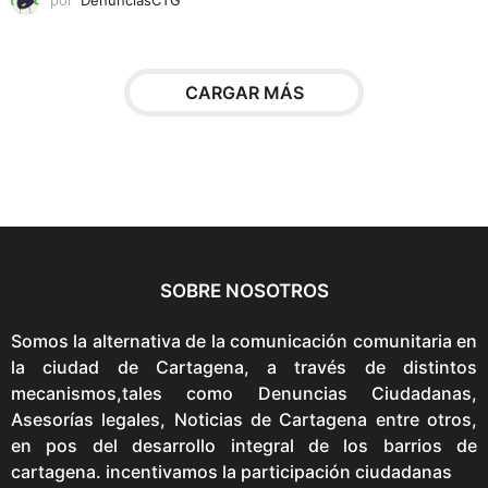
e
s
s
CARGAR MÁS
e
p
u
e
d
e
n
e
SOBRE NOSOTROS
l
e
Somos la alternativa de la comunicación comunitaria en
g
la ciudad de Cartagena, a través de distintos
i
mecanismos,tales como Denuncias Ciudadanas,
r
Asesorías legales, Noticias de Cartagena entre otros,
e
en pos del desarrollo integral de los barrios de
n
cartagena. incentivamos la participación ciudadanas
l