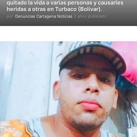
quitado la vida a varias personas y causarles
a
heridas a otras en Turbaco (Bolívar).
d
o
por
Denuncias Cartagena Noticias
2 años publicado
2
a
ñ
o
s
p
u
b
l
i
c
a
d
o