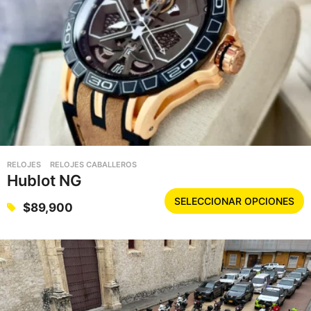
RELOJES
RELOJES CABALLEROS
Hublot NG
E
SELECCIONAR OPCIONES
$
89,900
s
t
e
p
r
o