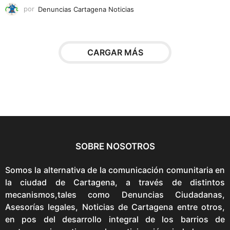
por
Denuncias Cartagena Noticias
e
s
s
e
CARGAR MÁS
p
u
e
d
e
n
e
SOBRE NOSOTROS
l
e
Somos la alternativa de la comunicación comunitaria en
g
la ciudad de Cartagena, a través de distintos
i
mecanismos,tales como Denuncias Ciudadanas,
r
Asesorías legales, Noticias de Cartagena entre otros,
e
en pos del desarrollo integral de los barrios de
n