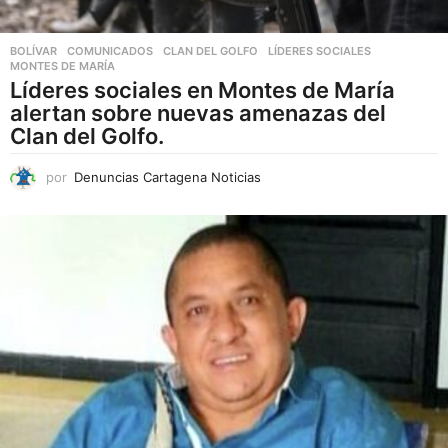
BOLÍVAR
,
COMUNICADOS
CLAN DEL GOLFO
,
LÍDERES SOCIALES
,
MONTES DE MARÍA
Líderes sociales en Montes de María
alertan sobre nuevas amenazas del
Clan del Golfo.
por
Denuncias Cartagena Noticias