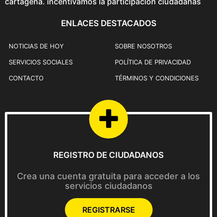
cartagena. incentivamos la participación ciudadanas
l
a
ENLACES DESTACADOS
p
á
NOTICIAS DE HOY
SOBRE NOSOTROS
g
i
SERVICIOS SOCIALES
POLÍTICA DE PRIVACIDAD
n
CONTACTO
TÉRMINOS Y CONDICIONES
a
d
e
p
r
o
REGISTRO DE CIUDADANOS
d
u
Crea una cuenta gratuita para acceder a los
c
servicios ciudadanos
t
o
REGISTRARSE