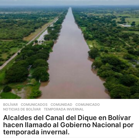
v
a
r
i
a
n
t
e
s
.
L
a
s
o
BOLÍVAR
,
COMUNICADOS
,
COMUNIDAD
COMUNICADO
,
p
NOTICIAS DE BOLÍVAR
,
TEMPORADA INVERNAL
Alcaldes del Canal del Dique en Bolívar
c
hacen llamado al Gobierno Nacional por
i
temporada invernal.
o
n