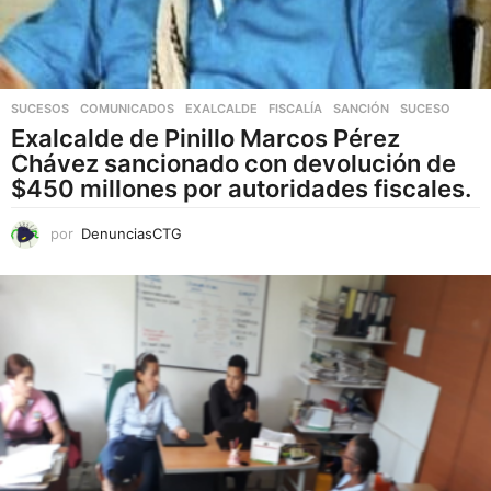
SUCESOS
,
COMUNICADOS
EXALCALDE
,
FISCALÍA
,
SANCIÓN
,
SUCESO
Exalcalde de Pinillo Marcos Pérez
Chávez sancionado con devolución de
$450 millones por autoridades fiscales.
por
DenunciasCTG