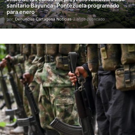
c
sanitario Bayunca- Pontezuela programado
a
para enero
d
o
por
Denuncias Cartagena Noticias
2 años publicado
2
a
ñ
o
s
p
u
b
l
i
c
a
d
o