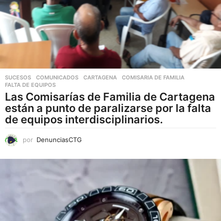
SUCESOS
,
COMUNICADOS
CARTAGENA
,
COMISARIA DE FAMILIA
,
FALTA DE EQUIPOS
Las Comisarías de Familia de Cartagena
están a punto de paralizarse por la falta
de equipos interdisciplinarios.
por
DenunciasCTG