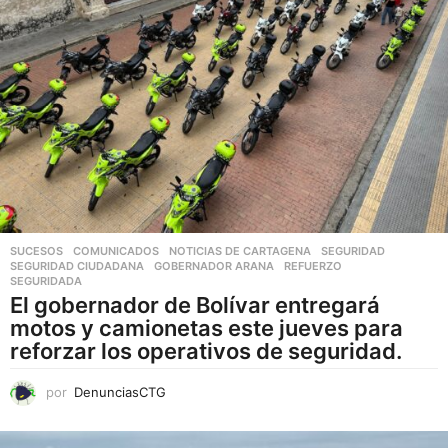
d
u
c
t
o
t
i
e
n
e
SUCESOS
,
COMUNICADOS
,
NOTICIAS DE CARTAGENA
,
SEGURIDAD
,
SEGURIDAD CIUDADANA
GOBERNADOR ARANA
,
REFUERZO
,
ú
SEGURIDADA
l
El gobernador de Bolívar entregará
t
motos y camionetas este jueves para
i
reforzar los operativos de seguridad.
p
l
por
DenunciasCTG
e
s