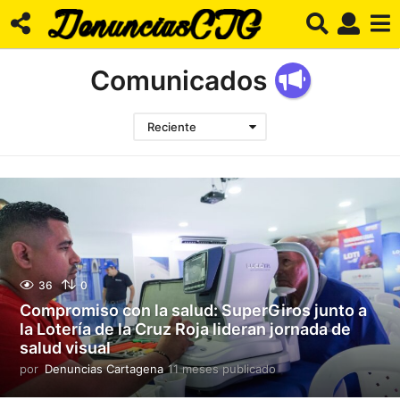
Comunicados
Reciente
36
0
Compromiso con la salud: SuperGiros junto a
la Lotería de la Cruz Roja lideran jornada de
salud visual
por
Denuncias Cartagena
11 meses publicado
1
1