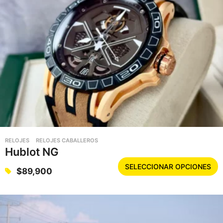
RELOJES
RELOJES CABALLEROS
Hublot NG
E
SELECCIONAR OPCIONES
$
89,900
s
t
e
p