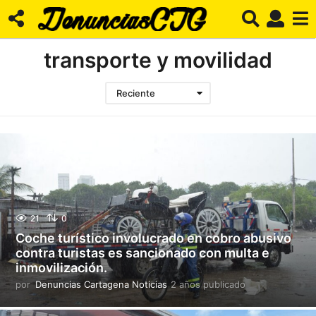
transporte y movilidad
Reciente
21
0
Coche turístico involucrado en cobro abusivo
contra turistas es sancionado con multa e
inmovilización.
por
Denuncias Cartagena Noticias
2 años publicado
2
a
ñ