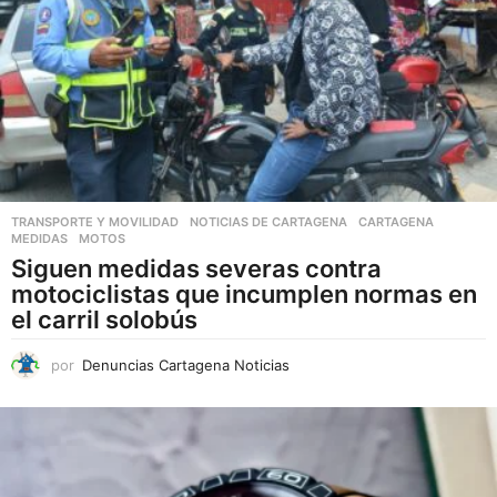
TRANSPORTE Y MOVILIDAD
,
NOTICIAS DE CARTAGENA
CARTAGENA
,
MEDIDAS
,
MOTOS
Siguen medidas severas contra
motociclistas que incumplen normas en
el carril solobús
por
Denuncias Cartagena Noticias