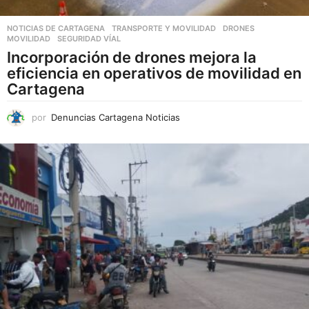
NOTICIAS DE CARTAGENA
,
TRANSPORTE Y MOVILIDAD
DRONES
,
MOVILIDAD
,
SEGURIDAD VÍAL
Incorporación de drones mejora la
eficiencia en operativos de movilidad en
Cartagena
por
Denuncias Cartagena Noticias