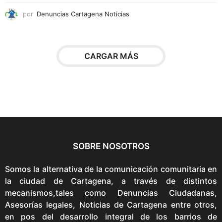
o
por
Denuncias Cartagena Noticias
n
e
s
CARGAR MÁS
s
e
p
u
e
d
e
n
SOBRE NOSOTROS
e
l
Somos la alternativa de la comunicación comunitaria en
e
la ciudad de Cartagena, a través de distintos
g
mecanismos,tales como Denuncias Ciudadanas,
i
Asesorías legales, Noticias de Cartagena entre otros,
r
en pos del desarrollo integral de los barrios de