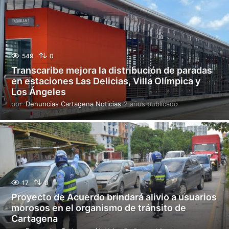
o
s
p
u
b
l
549
0
i
Transcaribe mejora la distribución de paradas
c
en estaciones Las Delicias, Villa Olímpica y
a
Los Ángeles
d
o
por
Denuncias Cartagena Noticias
2 años publicado
2
a
ñ
o
s
p
u
b
l
17
0
i
Proyecto de Acuerdo brindará alivio a usuarios
c
morosos en el organismo de tránsito de
a
Cartagena
d