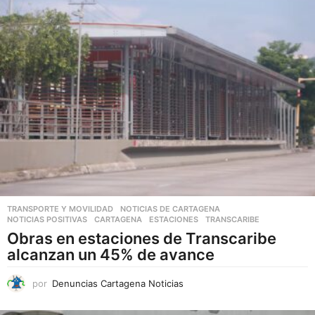
r
o
d
u
c
t
o
t
i
e
n
e
TRANSPORTE Y MOVILIDAD
,
NOTICIAS DE CARTAGENA
,
NOTICIAS POSITIVAS
CARTAGENA
,
ESTACIONES
,
TRANSCARIBE
ú
Obras en estaciones de Transcaribe
l
alcanzan un 45% de avance
t
i
por
Denuncias Cartagena Noticias
p
l