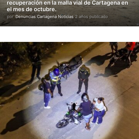
recuperación en la malla vial de Cartagena en
a
el mes de octubre.
d
o
por
Denuncias Cartagena Noticias
2 años publicado
2
a
ñ
o
s
p
u
b
l
i
c
a
d
o