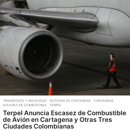
e
s
v
a
r
i
a
n
t
e
s
.
L
a
s
TRANSPORTE Y MOVILIDAD
,
NOTICIAS DE CARTAGENA
CARTAGENA
,
ESCASEZ DE COMBUSTIBLE
,
TERPEL
o
Terpel Anuncia Escasez de Combustible
p
de Avión en Cartagena y Otras Tres
c
Ciudades Colombianas
i