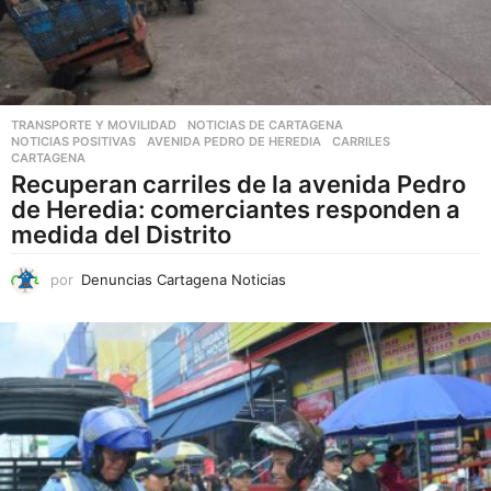
TRANSPORTE Y MOVILIDAD
,
NOTICIAS DE CARTAGENA
,
NOTICIAS POSITIVAS
AVENIDA PEDRO DE HEREDIA
,
CARRILES
,
CARTAGENA
Recuperan carriles de la avenida Pedro
de Heredia: comerciantes responden a
medida del Distrito
por
Denuncias Cartagena Noticias