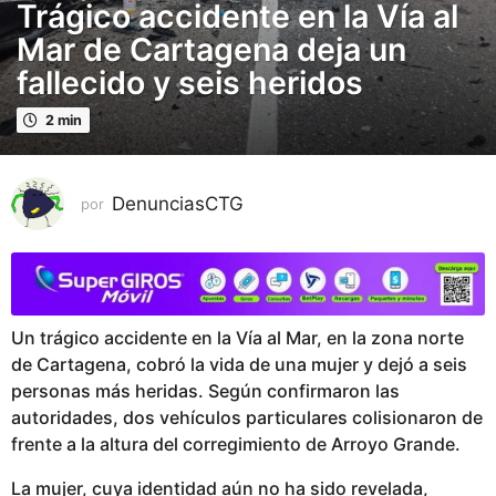
Trágico accidente en la Vía al
a
ñ
Mar de Cartagena deja un
o
fallecido y seis heridos
s
p
2 min
u
b
l
DenunciasCTG
por
i
c
a
d
o
Un trágico accidente en la Vía al Mar, en la zona norte
3
de Cartagena, cobró la vida de una mujer y dejó a seis
a
personas más heridas. Según confirmaron las
ñ
autoridades, dos vehículos particulares colisionaron de
o
frente a la altura del corregimiento de Arroyo Grande.
s
p
La mujer, cuya identidad aún no ha sido revelada,