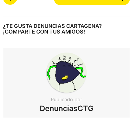
o
s
t
e
¿TE GUSTA DENUNCIAS CARTAGENA?
a
¡COMPARTE CON TUS AMIGOS!
r
p
a
g
i
n
a
c
Publicado por
i
DenunciasCTG
ó
n