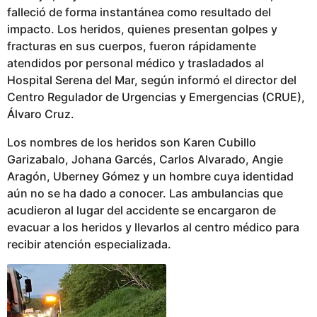
u
falleció de forma instantánea como resultado del
b
impacto. Los heridos, quienes presentan golpes y
l
fracturas en sus cuerpos, fueron rápidamente
i
atendidos por personal médico y trasladados al
c
Hospital Serena del Mar, según informó el director del
a
Centro Regulador de Urgencias y Emergencias (CRUE),
d
Álvaro Cruz.
o
Los nombres de los heridos son Karen Cubillo
Garizabalo, Johana Garcés, Carlos Alvarado, Angie
Aragón, Uberney Gómez y un hombre cuya identidad
aún no se ha dado a conocer. Las ambulancias que
acudieron al lugar del accidente se encargaron de
evacuar a los heridos y llevarlos al centro médico para
recibir atención especializada.