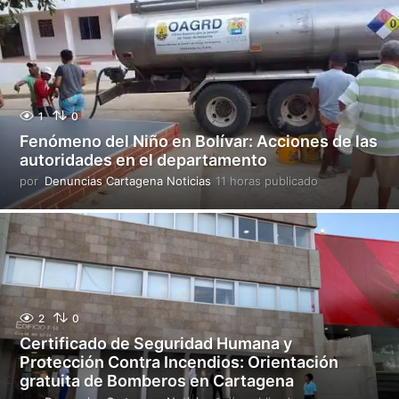
r
a
s
p
u
b
l
1
0
i
Fenómeno del Niño en Bolívar: Acciones de las
c
autoridades en el departamento
a
d
por
Denuncias Cartagena Noticias
11 horas publicado
1
o
1
h
o
r
a
s
p
u
2
0
b
Certificado de Seguridad Humana y
l
Protección Contra Incendios: Orientación
i
gratuita de Bomberos en Cartagena
c