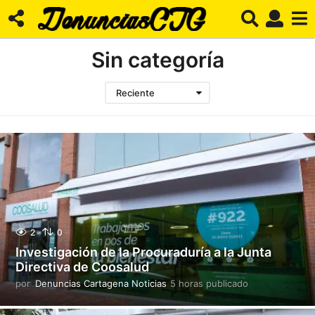
Sin categoría
Reciente
2
0
Investigación de la Procuraduría a la Junta
Directiva de Coosalud
por
Denuncias Cartagena Noticias
5 horas publicado
5
h
o