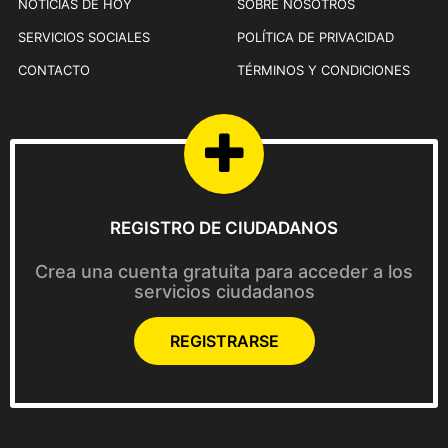
NOTICIAS DE HOY
SOBRE NOSOTROS
á
g
SERVICIOS SOCIALES
POLÍTICA DE PRIVACIDAD
i
CONTACTO
TÉRMINOS Y CONDICIONES
n
a
d
e
p
r
REGISTRO DE CIUDADANOS
o
d
Crea una cuenta gratuita para acceder a los
u
servicios ciudadanos
c
t
REGISTRARSE
o