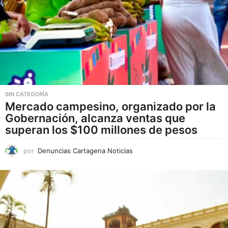
t
o
t
i
e
n
e
SIN CATEGORÍA
ú
Mercado campesino, organizado por la
Gobernación, alcanza ventas que
l
superan los $100 millones de pesos
t
i
por
Denuncias Cartagena Noticias
p
l
e
s
v
a
r