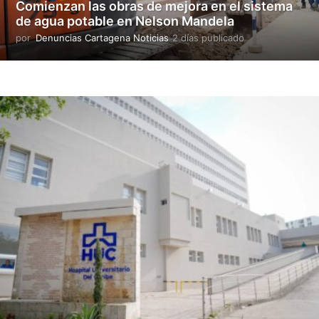
Comienzan las obras de mejora en el sistema
a
de agua potable en Nelson Mandela
d
o
por
Denuncias Cartagena Noticias
2 días publicado
2
d
í
a
s
p
u
b
l
i
c
a
d
o