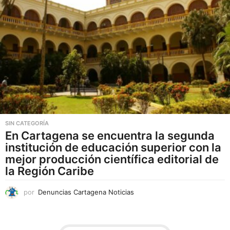
i
a
n
t
e
s
.
L
a
s
SIN CATEGORÍA
En Cartagena se encuentra la segunda
o
institución de educación superior con la
p
mejor producción científica editorial de
c
la Región Caribe
i
o
por
Denuncias Cartagena Noticias
n
e
s