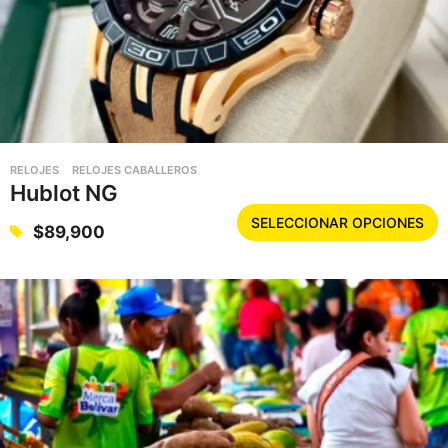
RELOJES
RELOJES CABALLEROS
Hublot NG
E
SELECCIONAR OPCIONES
$
89,900
s
t
e
p
r
o
d
u
c