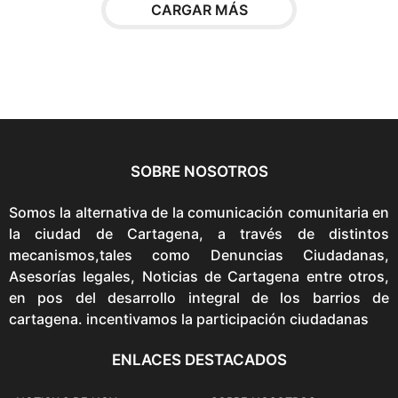
s
CARGAR MÁS
e
p
u
e
d
e
n
SOBRE NOSOTROS
e
l
Somos la alternativa de la comunicación comunitaria en
e
la ciudad de Cartagena, a través de distintos
g
mecanismos,tales como Denuncias Ciudadanas,
i
Asesorías legales, Noticias de Cartagena entre otros,
r
en pos del desarrollo integral de los barrios de
e
cartagena. incentivamos la participación ciudadanas
n
l
ENLACES DESTACADOS
a
p