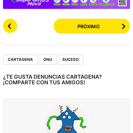
P
PRÓXIMO
o
s
t
e
,
,
a
CARTAGENA
ONU
SUCESO
r
p
¿TE GUSTA DENUNCIAS CARTAGENA?
¡COMPARTE CON TUS AMIGOS!
a
g
i
n
a
c
i