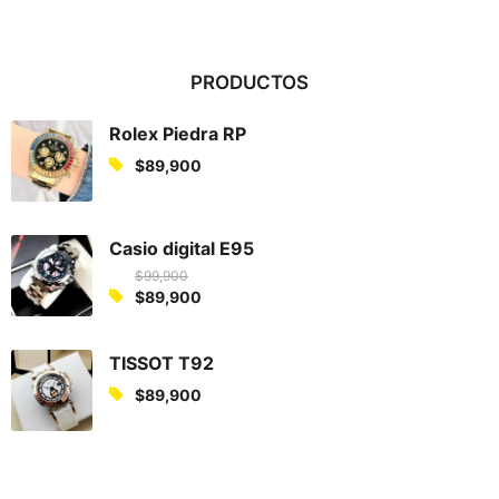
PRODUCTOS
Rolex Piedra RP
$
89,900
Casio digital E95
$
99,900
O
$
89,900
C
r
u
i
TISSOT T92
r
g
$
89,900
r
i
e
n
n
a
t
l