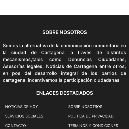
p
p
r
r
i
i
c
c
e
e
SOBRE NOSOTROS
i
w
s
a
Somos la alternativa de la comunicación comunitaria en
:
s
la ciudad de Cartagena, a través de distintos
$
:
mecanismos,tales como Denuncias Ciudadanas,
8
$
Asesorías legales, Noticias de Cartagena entre otros,
9
9
en pos del desarrollo integral de los barrios de
,
9
cartagena. incentivamos la participación ciudadanas
9
,
0
ENLACES DESTACADOS
9
0
0
.
0
NOTICIAS DE HOY
SOBRE NOSOTROS
.
SERVICIOS SOCIALES
POLÍTICA DE PRIVACIDAD
CONTACTO
TÉRMINOS Y CONDICIONES