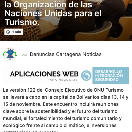
la Organización de las
s
Naciones Unidas para el
p
Turismo.
u
b
1 min
l
i
c
Denuncias Cartagena Noticias
por
a
d
o
2
a
La versión 122 del Consejo Ejecutivo de ONU Turismo
ñ
se llevará a cabo en la capital de Bolívar los días 13, 14 y
o
15 de noviembre. Este encuentro incluirá reuniones
s
clave sobre la sostenibilidad y el futuro del turismo
p
mundial, el fortalecimiento del turismo comunitario y
u
ecológico frente al cambio climático, e inversiones
b