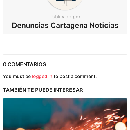
ó
n
Publicado por
Denuncias Cartagena Noticias
0 COMENTARIOS
You must be
logged in
to post a comment.
TAMBIÉN TE PUEDE INTERESAR