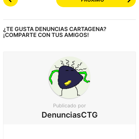
o
s
t
e
¿TE GUSTA DENUNCIAS CARTAGENA?
a
¡COMPARTE CON TUS AMIGOS!
r
p
a
g
i
n
a
c
Publicado por
i
DenunciasCTG
ó
n