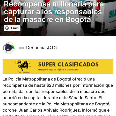
Recompensa millonaria para
a
ñ
capturar a los responsables
o
de la masacre en Bogotá
s
p
1 min
u
b
l
DenunciasCTG
por
i
c
a
d
o
La Policía Metropolitana de Bogotá ofreció una
2
recompensa de hasta $20 millones por información que
a
permita dar con los responsables de la masacre que
ñ
ocurrió en la capital durante este Sábado Santo. El
o
subcomandante de la Policía Metropolitana de Bogotá,
s
coronel Juan Carlos Arévalo Rodríguez, informó que el
p