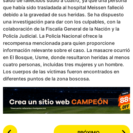
saldo de fallecidos subió a cuatro, ya que una persona
u
que había sido trasladada al hospital Meissen falleció
b
debido a la gravedad de sus heridas. Se ha dispuesto
l
una investigación para dar con los culpables, con la
i
colaboración de la Fiscalía General de la Nación y la
c
Policía Judicial. La Policía Nacional ofrece la
a
recompensa mencionada para quien proporcione
d
información relevante sobre el caso. La masacre ocurrió
o
en El Bosque, Usme, donde resultaron heridas al menos
cuatro personas, incluidas tres mujeres y un hombre.
Los cuerpos de las víctimas fueron encontrados en
diferentes puntos de la zona boscosa.
P
PRÓXIMO