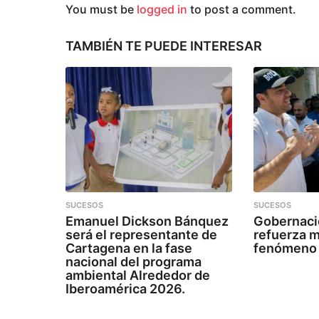
i
You must be
logged in
to post a comment.
ó
n
TAMBIÉN TE PUEDE INTERESAR
SUCESOS
SUCESOS
Emanuel Dickson Bánquez
Gobernaci
será el representante de
refuerza m
Cartagena en la fase
fenómeno 
nacional del programa
ambiental Alrededor de
Iberoamérica 2026.