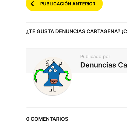
P
PUBLICACIÓN ANTERIOR
o
s
t
¿TE GUSTA DENUNCIAS CARTAGENA? ¡
e
a
r
Publicado por
p
Denuncias Ca
a
g
i
n
a
c
0 COMENTARIOS