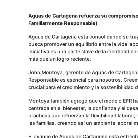
8
m
Aguas de Cartagena refuerza su compromiso
e
Familiarmente Responsable)
s
e
Aguas de Cartagena está consolidando su tray
s
busca promover un equilibrio entre la vida labo
p
iniciativa es una parte clave de la identidad c
u
más que un logro reciente.
b
John Montoya, gerente de Aguas de Cartagena
l
Responsable es esencial para nosotros. Creem
i
crucial para el crecimiento y la sostenibilidad 
c
a
Montoya también agregó que el modelo EFR ha 
d
centrada en el bienestar, la confianza y el des
o
prácticas que refuerzan la flexibilidad laboral
las familias, creando así un ambiente laboral
El avance de Aguas de Cartagena está estrecha