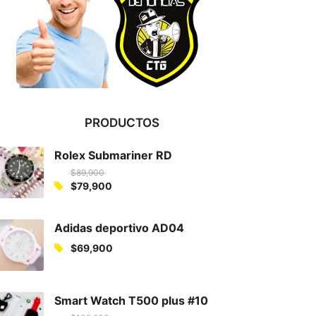
PRODUCTOS
Rolex Submariner RD
$
89,900
O
$
79,900
C
r
u
i
Adidas deportivo AD04
r
g
$
69,900
r
i
e
n
n
a
Smart Watch T500 plus #10
t
l