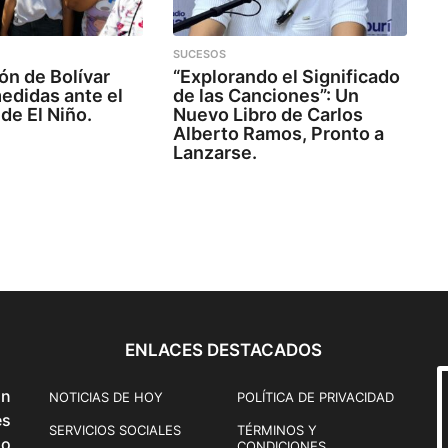
SUCESOS
ón de Bolívar
“Explorando el Significado
edidas ante el
de las Canciones”: Un
de El Niño.
Nuevo Libro de Carlos
Alberto Ramos, Pronto a
Lanzarse.
ENLACES DESTACADOS
ón
NOTICIAS DE HOY
POLÍTICA DE PRIVACIDAD
és
SERVICIOS SOCIALES
TÉRMINOS Y
o
CONDICIONES