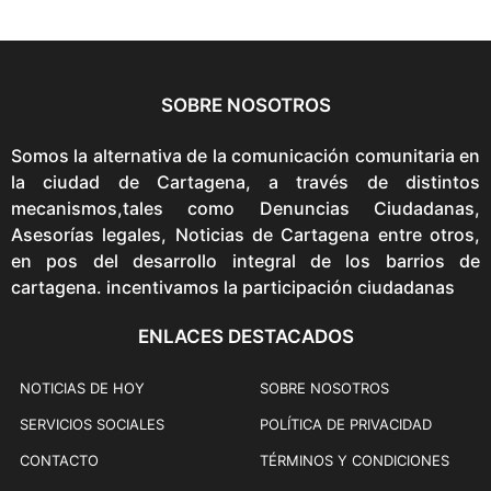
i
i
w
e
n
s
a
n
a
:
s
t
l
$
:
p
SOBRE NOSOTROS
p
7
$
r
r
9
8
Somos la alternativa de la comunicación comunitaria en
i
i
,
9
la ciudad de Cartagena, a través de distintos
c
c
9
,
mecanismos,tales como Denuncias Ciudadanas,
e
e
0
9
Asesorías legales, Noticias de Cartagena entre otros,
i
w
0
0
en pos del desarrollo integral de los barrios de
s
a
.
0
cartagena. incentivamos la participación ciudadanas
:
s
.
$
:
ENLACES DESTACADOS
7
$
9
8
NOTICIAS DE HOY
SOBRE NOSOTROS
,
9
9
,
SERVICIOS SOCIALES
POLÍTICA DE PRIVACIDAD
0
9
CONTACTO
TÉRMINOS Y CONDICIONES
0
0