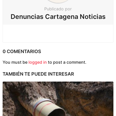
c
Publicado por
i
Denuncias Cartagena Noticias
ó
n
0 COMENTARIOS
You must be
logged in
to post a comment.
TAMBIÉN TE PUEDE INTERESAR