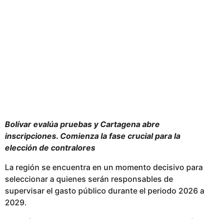
s
e
s
p
u
b
l
i
c
a
Bolívar evalúa pruebas y Cartagena abre
d
inscripciones. Comienza la fase crucial para la
o
elección de contralores
La región se encuentra en un momento decisivo para
seleccionar a quienes serán responsables de
supervisar el gasto público durante el periodo 2026 a
2029.