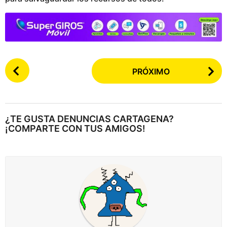
P
PRÓXIMO
o
s
t
e
¿TE GUSTA DENUNCIAS CARTAGENA?
a
¡COMPARTE CON TUS AMIGOS!
r
p
a
g
i
n
a