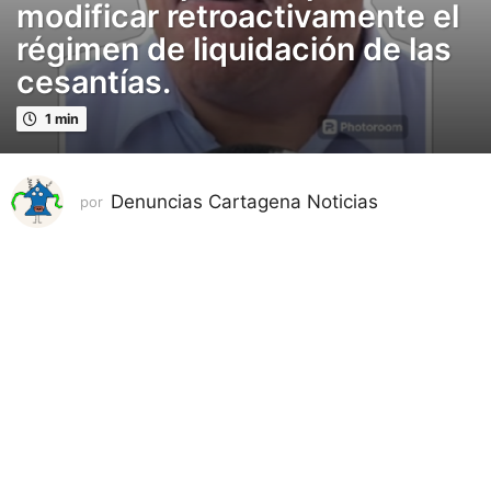
modificar retroactivamente el
s
régimen de liquidación de las
p
u
cesantías.
b
l
1 min
i
c
a
Denuncias Cartagena Noticias
por
d
o
8
m
e
s
e
s
p
u
b