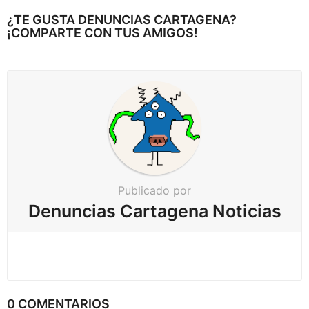
e
¿TE GUSTA DENUNCIAS CARTAGENA?
a
¡COMPARTE CON TUS AMIGOS!
r
p
a
g
i
n
a
c
Publicado por
i
Denuncias Cartagena Noticias
ó
n
0 COMENTARIOS