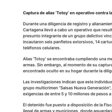
e
s
Captura de alias ‘Totoy’ en operativo contra 
e
s
Durante una diligencia de registro y allanamient
p
Cartagena llevó a cabo un operativo que resultó
u
presunto integrante de un grupo delictivo vinc
b
incautaron seis panfletos extorsivos, 14 cartu
l
teléfonos celulares.
i
Alias ‘Totoy’ se encontraba cumpliendo una med
c
armas. Sin embargo, al momento de su captura,
a
encontrado oculto en su hogar durante la dilig
d
o
Las investigaciones indican que este individuo
grupo multicrimen “Salsas Nueva Generación”,
exigencias de entre 5 y 10 millones de pesos 
El detenido fue puesto a disposición de la Fisc
ilegal de armas y municiones, donde aguardará