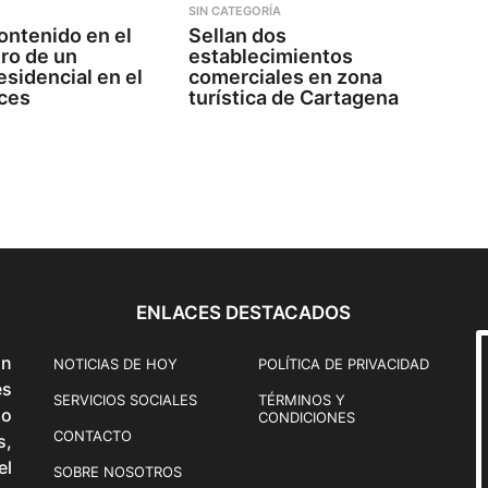
SIN CATEGORÍA
ontenido en el
Sellan dos
ro de un
establecimientos
esidencial en el
comerciales en zona
ices
turística de Cartagena
ENLACES DESTACADOS
ón
NOTICIAS DE HOY
POLÍTICA DE PRIVACIDAD
és
SERVICIOS SOCIALES
TÉRMINOS Y
o
CONDICIONES
CONTACTO
s,
el
SOBRE NOSOTROS