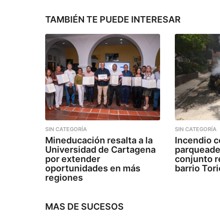
ó
n
TAMBIÉN TE PUEDE INTERESAR
SIN CATEGORÍA
SIN CATEGORÍA
Mineducación resalta a la
Incendio c
Universidad de Cartagena
parqueade
por extender
conjunto r
oportunidades en más
barrio Tor
regiones
MAS DE
SUCESOS