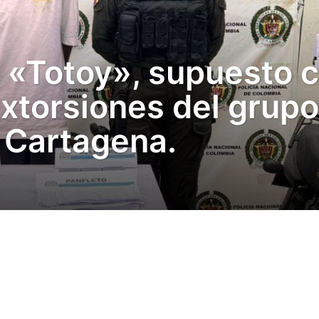
as «Totoy», supuesto 
extorsiones del grup
 Cartagena.