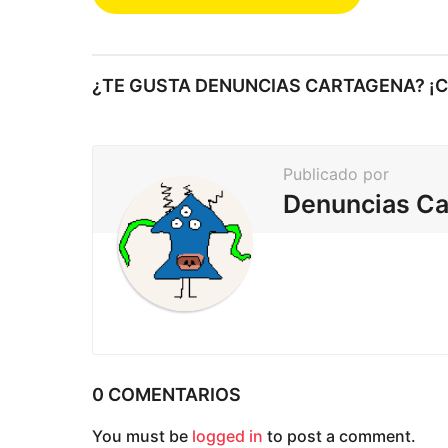
o
s
t
¿TE GUSTA DENUNCIAS CARTAGENA? ¡
e
a
r
Publicado por
p
Denuncias Ca
a
g
i
n
a
c
0 COMENTARIOS
i
You must be
logged in
to post a comment.