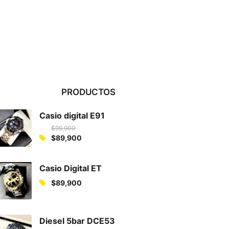
PRODUCTOS
Casio digital E91
$
99,900
O
$
89,900
C
r
u
i
Casio Digital ET
r
g
$
89,900
r
i
e
n
n
a
Diesel 5bar DCE53
t
l