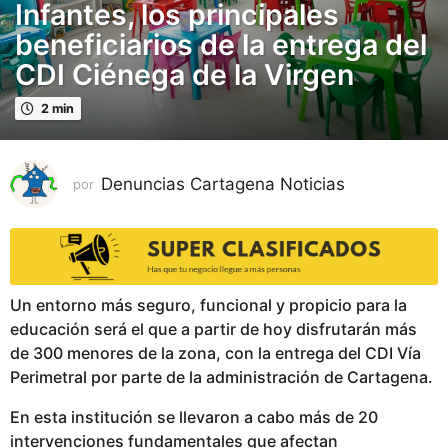
Infantes, los principales
a
ñ
beneficiarios de la entrega del
o
CDI Ciénega de la Virgen
p
u
2 min
b
l
i
Denuncias Cartagena Noticias
por
c
a
d
o
1
Un entorno más seguro, funcional y propicio para la
a
educación será el que a partir de hoy disfrutarán más
ñ
de 300 menores de la zona, con la entrega del CDI Vía
o
Perimetral por parte de la administración de Cartagena.
p
u
En esta institución se llevaron a cabo más de 20
b
intervenciones fundamentales que afectan