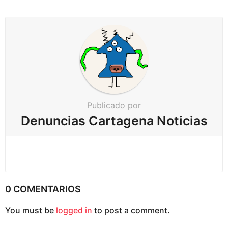
r
p
a
g
i
n
a
c
Publicado por
i
Denuncias Cartagena Noticias
ó
n
0 COMENTARIOS
You must be
logged in
to post a comment.