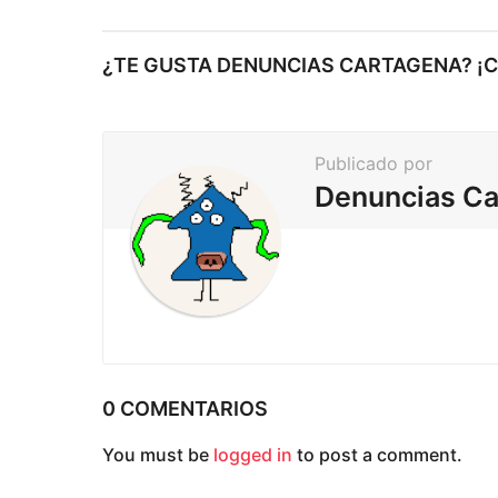
s
t
¿TE GUSTA DENUNCIAS CARTAGENA? ¡
e
a
r
Publicado por
p
Denuncias Ca
a
g
i
n
a
c
0 COMENTARIOS
i
You must be
logged in
to post a comment.
ó