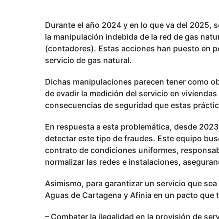
p
u
Durante el año 2024 y en lo que va del 2025, 
b
la manipulación indebida de la red de gas natu
l
(contadores). Estas acciones han puesto en pel
i
servicio de gas natural.
c
a
Dichas manipulaciones parecen tener como obje
d
de evadir la medición del servicio en viviendas
o
consecuencias de seguridad que estas práctic
En respuesta a esta problemática, desde 2023
detectar este tipo de fraudes. Este equipo bus
contrato de condiciones uniformes, responsabi
normalizar las redes e instalaciones, asegura
Asimismo, para garantizar un servicio que sea 
Aguas de Cartagena y Afinia en un pacto que t
– Combater la ilegalidad en la provisión de ser