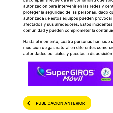
La compañía recuerda a la comunidad que solo 
autorización para intervenir en las redes y ce
proteger la seguridad de las personas, dado q
autorizada de estos equipos pueden provocar 
afectados y sus alrededores. Estos incidentes 
comunidad y pueden comprometer la continuida
Hasta el momento, cuatro personas han sido 
medición de gas natural en diferentes comerci
autoridades policiales y puestas a disposición 
P
PUBLICACIÓN ANTERIOR
o