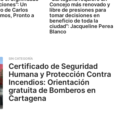
ciones”: Un
Concejo más renovado y
o de Carlos
libre de presiones para
amos, Pronto a
tomar decisiones en
beneficio de toda la
ciudad”: Jacqueline Perea
Blanco
SIN CATEGORÍA
Certificado de Seguridad
Humana y Protección Contra
Incendios: Orientación
gratuita de Bomberos en
Cartagena