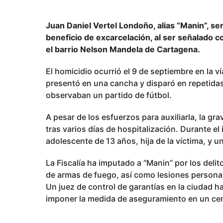
9
m
Juan Daniel Vertel Londoño, alias “Manin”, s
e
beneficio de excarcelación, al ser señalado 
s
el barrio Nelson Mandela de Cartagena.
e
s
El homicidio ocurrió el 9 de septiembre en la 
p
presentó en una cancha y disparó en repetida
u
observaban un partido de fútbol.
b
A pesar de los esfuerzos para auxiliarla, la gr
l
tras varios días de hospitalización. Durante el
i
adolescente de 13 años, hija de la víctima, y u
c
a
La Fiscalía ha imputado a “Manin” por los delit
d
de armas de fuego, así como lesiones persona
o
Un juez de control de garantías en la ciudad 
imponer la medida de aseguramiento en un cen