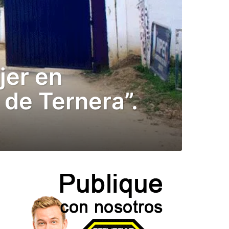
jer en
 de Ternera”.