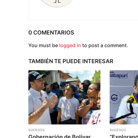
i
n
a
c
0 COMENTARIOS
i
You must be
logged in
to post a comment.
ó
n
TAMBIÉN TE PUEDE INTERESAR
SUCESOS
SUCESOS
Gobernación de Bolívar
“Explorand