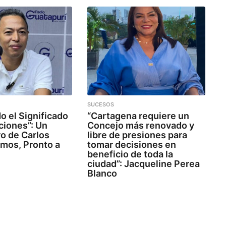
SUCESOS
o el Significado
“Cartagena requiere un
ciones”: Un
Concejo más renovado y
o de Carlos
libre de presiones para
amos, Pronto a
tomar decisiones en
beneficio de toda la
ciudad”: Jacqueline Perea
Blanco