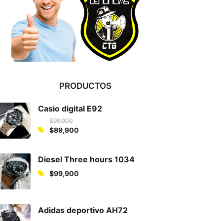
PRODUCTOS
Casio digital E92
$
99,900
O
$
89,900
C
r
u
i
Diesel Three hours 1034
r
g
$
99,900
r
i
e
n
n
a
Adidas deportivo AH72
t
l