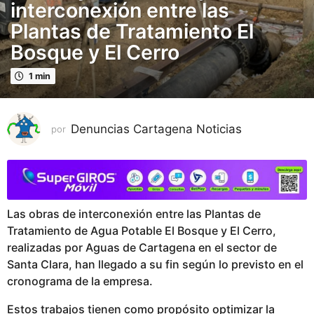
e
interconexión entre las
s
Plantas de Tratamiento El
p
Bosque y El Cerro
u
b
1 min
l
i
c
Denuncias Cartagena Noticias
por
a
d
o
1
m
Las obras de interconexión entre las Plantas de
e
Tratamiento de Agua Potable El Bosque y El Cerro,
s
realizadas por Aguas de Cartagena en el sector de
p
Santa Clara, han llegado a su fin según lo previsto en el
u
cronograma de la empresa.
b
l
Estos trabajos tienen como propósito optimizar la