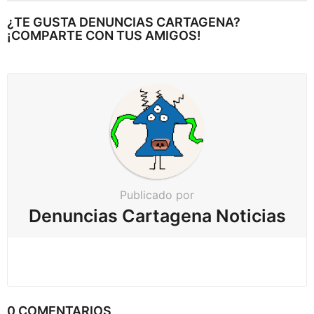
t
e
¿TE GUSTA DENUNCIAS CARTAGENA?
a
¡COMPARTE CON TUS AMIGOS!
r
p
a
g
i
n
a
c
Publicado por
i
Denuncias Cartagena Noticias
ó
n
0 COMENTARIOS