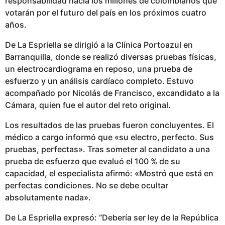
responsabilidad hacia los millones de colombianos que
s
votarán por el futuro del país en los próximos cuatro
p
años.
u
b
De La Espriella se dirigió a la Clínica Portoazul en
l
Barranquilla, donde se realizó diversas pruebas físicas,
i
un electrocardiograma en reposo, una prueba de
c
esfuerzo y un análisis cardíaco completo. Estuvo
a
acompañado por Nicolás de Francisco, excandidato a la
d
Cámara, quien fue el autor del reto original.
o
Los resultados de las pruebas fueron concluyentes. El
médico a cargo informó que «su electro, perfecto. Sus
pruebas, perfectas». Tras someter al candidato a una
prueba de esfuerzo que evaluó el 100 % de su
capacidad, el especialista afirmó: «Mostró que está en
perfectas condiciones. No se debe ocultar
absolutamente nada».
De La Espriella expresó: “Debería ser ley de la República