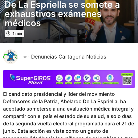
De La Espriella se somete a
m
e
exhaustivos exámenes
s
médicos
e
s
1 min
p
u
b
Denuncias Cartagena Noticias
por
l
i
c
a
d
El candidato presidencial y líder del movimiento
o
Defensores de la Patria, Abelardo De La Espriella, ha
2
aceptado someterse a una evaluación médica integral y
m
compartir con el país el estado de su salud, a solo días
e
de la segunda vuelta electoral programada para el 21 de
s
junio. Esta acción es vista como un gesto de
e