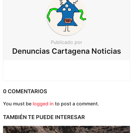
g
i
n
a
c
Publicado por
i
Denuncias Cartagena Noticias
ó
n
0 COMENTARIOS
You must be
logged in
to post a comment.
TAMBIÉN TE PUEDE INTERESAR