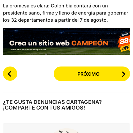
La promesa es clara: Colombia contará con un
presidente sano, firme y lleno de energía para gobernar
los 32 departamentos a partir del 7 de agosto.
P
PRÓXIMO
o
s
t
e
¿TE GUSTA DENUNCIAS CARTAGENA?
a
¡COMPARTE CON TUS AMIGOS!
r
p
a