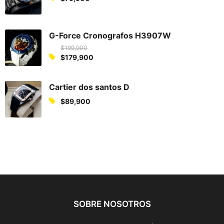
G-Force Cronografos H3907W
$
199,900
O
$
179,900
C
r
u
i
Cartier dos santos D
r
g
$
89,900
r
i
e
n
n
a
t
l
p
p
r
r
i
i
c
c
e
e
SOBRE NOSOTROS
i
w
s