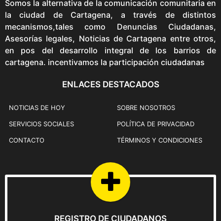
a
Somos la alternativa de la comunicación comunitaria en
:
s
la ciudad de Cartagena, a través de distintos
$
:
mecanismos,tales como Denuncias Ciudadanas,
1
$
Asesorías legales, Noticias de Cartagena entre otros,
7
1
en pos del desarrollo integral de los barrios de
9
9
cartagena. incentivamos la participación ciudadanas
,
9
9
ENLACES DESTACADOS
,
0
9
0
0
NOTICIAS DE HOY
SOBRE NOSOTROS
.
0
SERVICIOS SOCIALES
POLÍTICA DE PRIVACIDAD
.
CONTACTO
TÉRMINOS Y CONDICIONES
REGISTRO DE CIUDADANOS