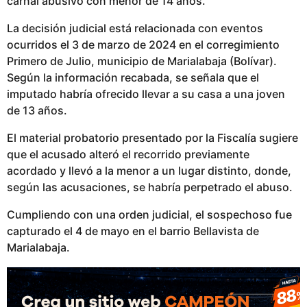
carnal abusivo con menor de 14 años.
p
u
La decisión judicial está relacionada con eventos
b
ocurridos el 3 de marzo de 2024 en el corregimiento
l
Primero de Julio, municipio de Marialabaja (Bolívar).
i
Según la información recabada, se señala que el
c
imputado habría ofrecido llevar a su casa a una joven
a
de 13 años.
d
El material probatorio presentado por la Fiscalía sugiere
o
que el acusado alteró el recorrido previamente
acordado y llevó a la menor a un lugar distinto, donde,
según las acusaciones, se habría perpetrado el abuso.
Cumpliendo con una orden judicial, el sospechoso fue
capturado el 4 de mayo en el barrio Bellavista de
Marialabaja.