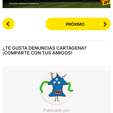
P
PRÓXIMO
o
s
t
e
¿TE GUSTA DENUNCIAS CARTAGENA?
a
¡COMPARTE CON TUS AMIGOS!
r
p
a
g
i
n
a
c
Publicado por
i