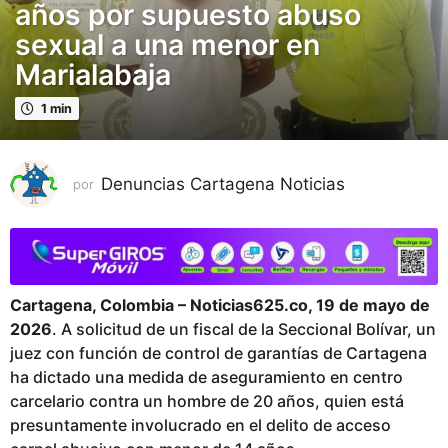
e
años por supuesto abuso
s
sexual a una menor en
e
Marialabaja
s
p
1 min
u
b
l
Denuncias Cartagena Noticias
por
i
c
a
d
o
Cartagena, Colombia – Noticias625.co, 19 de mayo de
3
2026
. A solicitud de un fiscal de la Seccional Bolívar, un
m
juez con función de control de garantías de Cartagena
e
ha dictado una medida de aseguramiento en centro
s
carcelario contra un hombre de 20 años, quien está
e
presuntamente involucrado en el delito de acceso
s