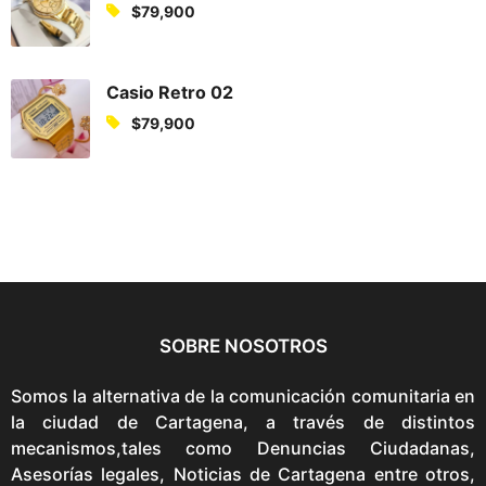
$
79,900
r
i
e
n
n
a
Casio Retro 02
t
l
p
$
79,900
p
r
r
i
i
c
c
e
e
i
w
s
a
:
s
$
:
SOBRE NOSOTROS
7
$
9
8
Somos la alternativa de la comunicación comunitaria en
,
9
la ciudad de Cartagena, a través de distintos
9
,
mecanismos,tales como Denuncias Ciudadanas,
0
9
Asesorías legales, Noticias de Cartagena entre otros,
0