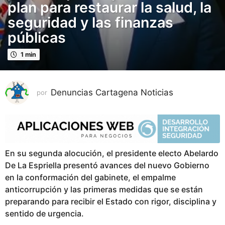
plan para restaurar la salud, la
p
seguridad y las finanzas
u
públicas
b
l
1 min
i
c
a
Denuncias Cartagena Noticias
por
d
o
1
m
e
En su segunda alocución, el presidente electo Abelardo
s
De La Espriella presentó avances del nuevo Gobierno
p
en la conformación del gabinete, el empalme
u
anticorrupción y las primeras medidas que se están
b
preparando para recibir el Estado con rigor, disciplina y
l
sentido de urgencia.
i