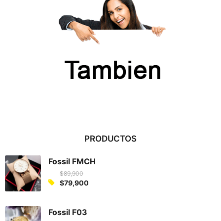
PRODUCTOS
Fossil FMCH
$
89,900
O
$
79,900
C
r
u
i
Fossil F03
r
g