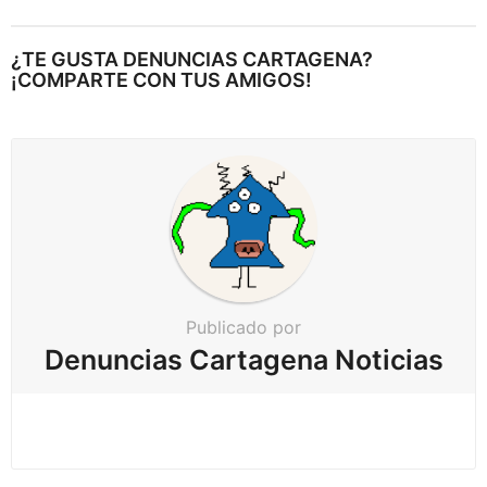
t
e
¿TE GUSTA DENUNCIAS CARTAGENA?
a
¡COMPARTE CON TUS AMIGOS!
r
p
a
g
i
n
a
c
Publicado por
i
Denuncias Cartagena Noticias
ó
n