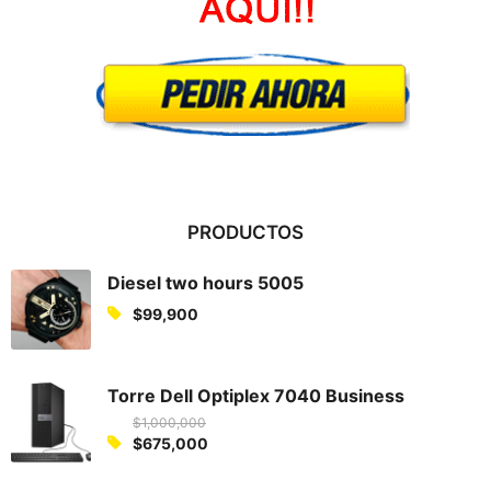
PRODUCTOS
Diesel two hours 5005
$
99,900
Torre Dell Optiplex 7040 Business
$
1,000,000
O
$
675,000
C
r