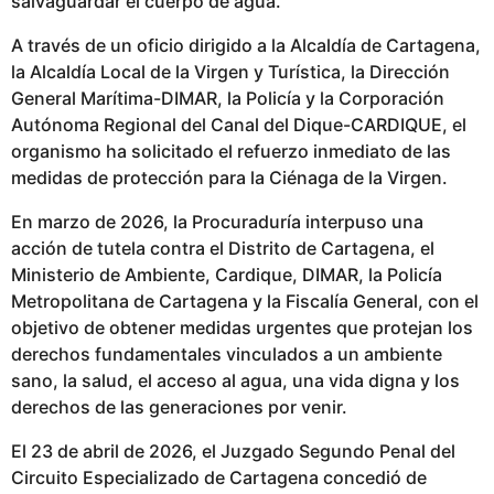
salvaguardar el cuerpo de agua.
s
p
A través de un oficio dirigido a la Alcaldía de Cartagena,
u
la Alcaldía Local de la Virgen y Turística, la Dirección
b
General Marítima-DIMAR, la Policía y la Corporación
l
Autónoma Regional del Canal del Dique-CARDIQUE, el
i
organismo ha solicitado el refuerzo inmediato de las
c
medidas de protección para la Ciénaga de la Virgen.
a
En marzo de 2026, la Procuraduría interpuso una
d
acción de tutela contra el Distrito de Cartagena, el
o
Ministerio de Ambiente, Cardique, DIMAR, la Policía
Metropolitana de Cartagena y la Fiscalía General, con el
objetivo de obtener medidas urgentes que protejan los
derechos fundamentales vinculados a un ambiente
sano, la salud, el acceso al agua, una vida digna y los
derechos de las generaciones por venir.
El 23 de abril de 2026, el Juzgado Segundo Penal del
Circuito Especializado de Cartagena concedió de