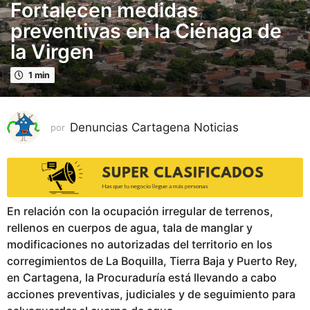
Fortalecen medidas
m
e
preventivas en la Ciénaga de
s
la Virgen
e
s
1 min
p
u
b
Denuncias Cartagena Noticias
por
l
i
c
a
d
En relación con la ocupación irregular de terrenos,
o
rellenos en cuerpos de agua, tala de manglar y
2
modificaciones no autorizadas del territorio en los
m
corregimientos de La Boquilla, Tierra Baja y Puerto Rey,
e
en Cartagena, la Procuraduría está llevando a cabo
s
acciones preventivas, judiciales y de seguimiento para
e