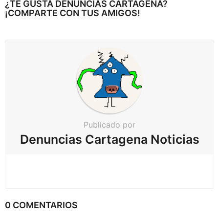
e
¿TE GUSTA DENUNCIAS CARTAGENA?
a
¡COMPARTE CON TUS AMIGOS!
r
p
a
g
i
n
a
c
Publicado por
i
Denuncias Cartagena Noticias
ó
n
0 COMENTARIOS