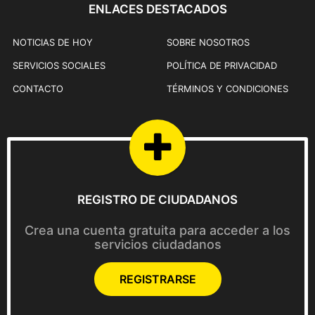
0
ENLACES DESTACADOS
0
0
0
0
,
NOTICIAS DE HOY
SOBRE NOSOTROS
.
0
SERVICIOS SOCIALES
POLÍTICA DE PRIVACIDAD
0
CONTACTO
TÉRMINOS Y CONDICIONES
0
.
REGISTRO DE CIUDADANOS
Crea una cuenta gratuita para acceder a los
servicios ciudadanos
REGISTRARSE