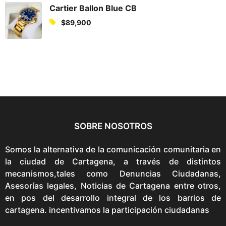
u
i
Cartier Ballon Blue CB
r
g
$
89,900
r
i
e
n
n
a
t
l
p
p
r
r
i
i
c
c
e
e
SOBRE NOSOTROS
i
w
s
a
Somos la alternativa de la comunicación comunitaria en
:
s
la ciudad de Cartagena, a través de distintos
$
:
mecanismos,tales como Denuncias Ciudadanas,
6
$
Asesorías legales, Noticias de Cartagena entre otros,
7
1
en pos del desarrollo integral de los barrios de
5
,
cartagena. incentivamos la participación ciudadanas
,
0