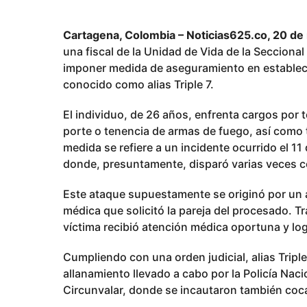
3
m
Cartagena, Colombia – Noticias625.co, 20 d
e
una fiscal de la Unidad de Vida de la Seccional
s
imponer medida de aseguramiento en establecim
e
conocido como alias Triple 7.
s
p
El individuo, de 26 años, enfrenta cargos por t
u
porte o tenencia de armas de fuego, así como t
b
medida se refiere a un incidente ocurrido el 11
l
donde, presuntamente, disparó varias veces co
i
Este ataque supuestamente se originó por un a
c
médica que solicitó la pareja del procesado. Tras
a
víctima recibió atención médica oportuna y log
d
o
Cumpliendo con una orden judicial, alias Tripl
allanamiento llevado a cabo por la Policía Naci
Circunvalar, donde se incautaron también coca