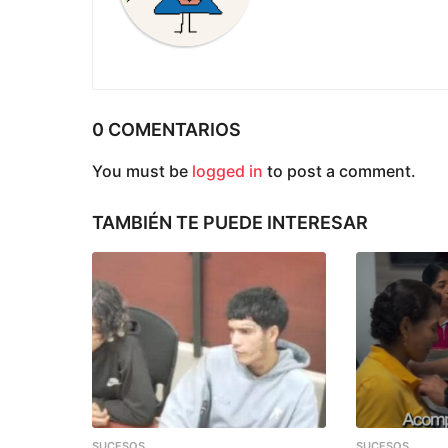
i
n
a
c
0 COMENTARIOS
i
You must be
logged in
to post a comment.
ó
n
TAMBIÉN TE PUEDE INTERESAR
SUCESOS
SUCESOS