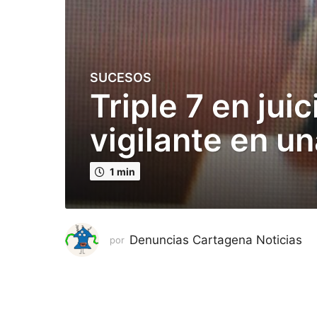
SUCESOS
3
Triple 7 en jui
m
e
vigilante en u
s
e
s
1 min
p
u
b
l
Denuncias Cartagena Noticias
por
i
c
a
d
o