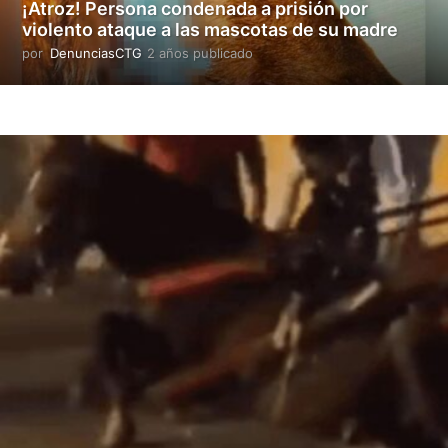
¡Atroz! Persona condenada a prisión por
a
violento ataque a las mascotas de su madre
d
o
por
DenunciasCTG
2 años publicado
2
a
ñ
o
s
p
u
b
l
i
c
a
d
o