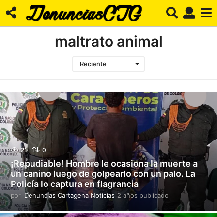
maltrato animal
Reciente
21
0
¡Repudiable! Hombre le ocasiona la muerte a
un canino luego de golpearlo con un palo. La
Policía lo captura en flagrancia
por
Denuncias Cartagena Noticias
2 años publicado
2
a
ñ