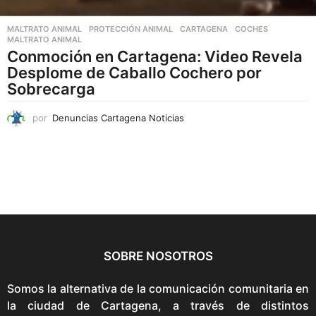
MALTRATO ANIMAL
,
PROTECCIÓN ANIMAL
CARTAGENA
,
COCHES
,
MALTRATO ANIMAL
Conmoción en Cartagena: Video Revela
Desplome de Caballo Cochero por
Sobrecarga
por
Denuncias Cartagena Noticias
SOBRE NOSOTROS
Somos la alternativa de la comunicación comunitaria en
la ciudad de Cartagena, a través de distintos