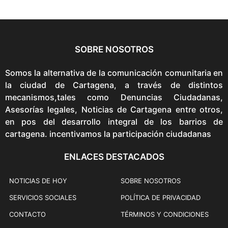
e
:
$
1
SOBRE NOSOTROS
2
7
Somos la alternativa de la comunicación comunitaria en
,
la ciudad de Cartagena, a través de distintos
0
mecanismos,tales como Denuncias Ciudadanas,
0
Asesorías legales, Noticias de Cartagena entre otros,
0
en pos del desarrollo integral de los barrios de
t
cartagena. incentivamos la participación ciudadanas
h
r
ENLACES DESTACADOS
o
u
NOTICIAS DE HOY
SOBRE NOSOTROS
g
h
SERVICIOS SOCIALES
POLÍTICA DE PRIVACIDAD
$
CONTACTO
TÉRMINOS Y CONDICIONES
3