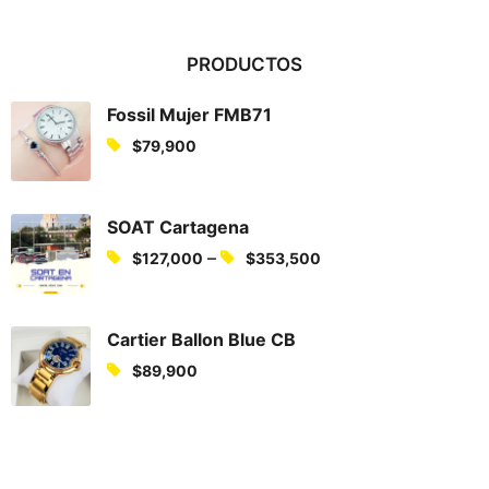
PRODUCTOS
Fossil Mujer FMB71
$
79,900
SOAT Cartagena
P
–
$
127,000
$
353,500
r
i
c
Cartier Ballon Blue CB
e
$
89,900
r
a
n
g