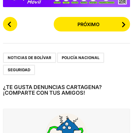
P
PRÓXIMO
o
s
t
e
,
,
a
NOTICIAS DE BOLÍVAR
POLICÍA NACIONAL
r
SEGURIDAD
p
a
¿TE GUSTA DENUNCIAS CARTAGENA?
g
¡COMPARTE CON TUS AMIGOS!
i
n
a
c
i