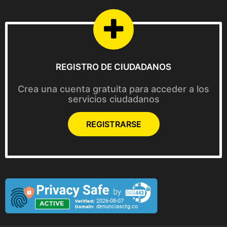
5
3
,
5
0
0
REGISTRO DE CIUDADANOS
Crea una cuenta gratuita para acceder a los
servicios ciudadanos
REGISTRARSE