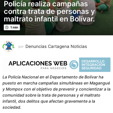
Policía realiza campañas
ñ
o
contra trata de personas y
s
maltrato infantil en Bolívar.
p
u
1 min
b
l
i
Denuncias Cartagena Noticias
por
c
a
d
o
3
La Policía Nacional en el Departamento de Bolívar ha
a
puesto en marcha campañas simultáneas en Magangué
ñ
y Mompox con el objetivo de prevenir y concientizar a la
o
comunidad sobre la trata de personas y el maltrato
s
infantil, dos delitos que afectan gravemente a la
p
sociedad.
u