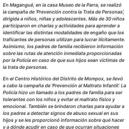
En Magangué, en la casa Museo de la Parra, se realizó
b
la campaña de ‘Prevención contra la Trata de Personas’,
l
dirigida a niños, niñas y adolescentes. Más de 30 niños
i
participaron en charlas y actividades para aprender a
c
identificar las distintas modalidades de engaño que los
a
traficantes de personas utilizan para lucrar ilícitamente.
d
Asimismo, los padres de familia recibieron información
o
sobre las rutas de atención inmediata proporcionadas
por la Policía en caso de que sus hijos sean víctimas de
la trata de personas.
En el Centro Histórico del Distrito de Mompox, se llevó
a cabo la campaña de ‘Prevención al Maltrato Infantil’. La
Policía hizo un llamado a los padres de familia para ser
tolerantes con los niños y evitar el maltrato físico y
emocional. También se brindaron charlas para ayudar a
los padres a detectar signos de abuso sexual en sus
hijos y se les proporcionó información sobre qué hacer
y a dónde acudir en caso de que ocurran situaciones