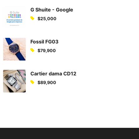
G Shuite - Google
$
25,000
Fossil FG03
$
79,900
Cartier dama CD12
$
89,900