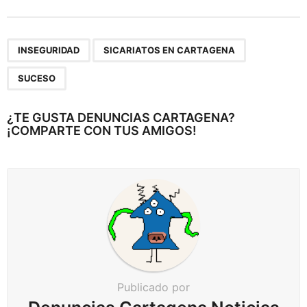
s
t
e
,
,
a
INSEGURIDAD
SICARIATOS EN CARTAGENA
r
SUCESO
p
a
¿TE GUSTA DENUNCIAS CARTAGENA?
g
¡COMPARTE CON TUS AMIGOS!
i
n
a
c
i
ó
n
Publicado por