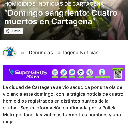
HOMICIDIOS
,
NOTICIAS DE CARTAGENA
2
“Domingo sangriento: Cuatro
a
ñ
muertos en Cartagena”
o
s
1 min
p
u
b
Denuncias Cartagena Noticias
por
l
i
c
a
d
La ciudad de Cartagena se vio sacudida por una ola de
o
violencia este domingo, con la trágica noticia de cuatro
2
homicidios registrados en distintos puntos de la
a
ciudad. Según información confirmada por la Policía
ñ
Metropolitana, las víctimas fueron tres hombres y una
o
mujer.
s