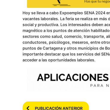
a
ñ
Hoy se lleva a cabo Expoempleo SENA 2024 en
o
vacantes laborales. La feria se realiza en más
s
social y productiva. Los interesados deben ace
p
magnético a los puntos de atención habilitado
u
sectores como salud, comercio, transporte, al
b
conductores, psicólogos, meseros, entre otros.
l
puntos de Cartagena y otros municipios de Bol
i
importante destacar que los servicios del SEN
c
acceder a las oportunidades laborales.
a
d
o
P
PUBLICACIÓN ANTERIOR