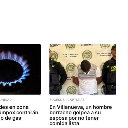
UNIDAD
SUCESOS
,
CAPTURAS
es en zona
En Villanueva, un hombre
Mompox contarán
borracho golpea a su
io de gas
esposa por no tener
comida lista