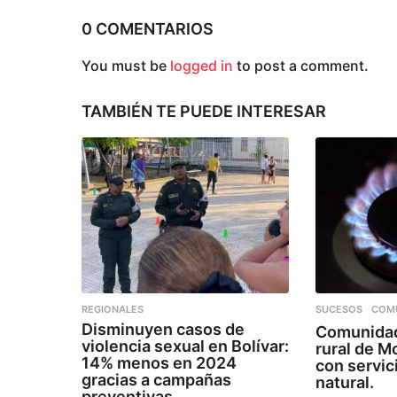
ó
0 COMENTARIOS
n
You must be
logged in
to post a comment.
TAMBIÉN TE PUEDE INTERESAR
REGIONALES
SUCESOS
,
COM
Disminuyen casos de
Comunidad
violencia sexual en Bolívar:
rural de 
14% menos en 2024
con servic
gracias a campañas
natural.
preventivas