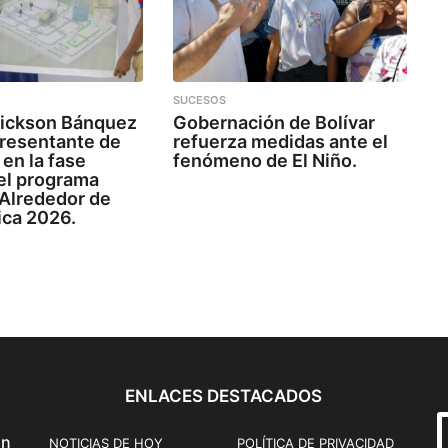
SUCESOS
ickson Bánquez
Gobernación de Bolívar
presentante de
refuerza medidas ante el
en la fase
fenómeno de El Niño.
el programa
 Alrededor de
ica 2026.
ENLACES DESTACADOS
ón
NOTICIAS DE HOY
POLÍTICA DE PRIVACIDAD