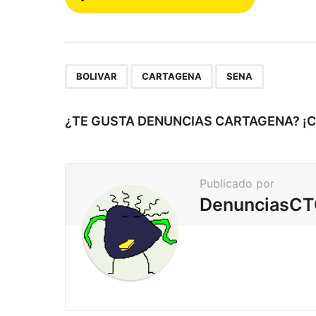
o
s
t
e
,
,
BOLIVAR
CARTAGENA
SENA
a
r
¿TE GUSTA DENUNCIAS CARTAGENA? ¡
p
a
Publicado por
g
DenunciasC
i
n
a
c
i