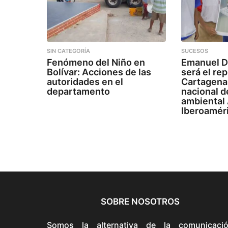
SIN CATEGORÍA
SUCESOS
Fenómeno del Niño en
Emanuel D
Bolívar: Acciones de las
será el re
autoridades en el
Cartagena 
departamento
nacional d
ambiental
Iberoamér
SOBRE NOSOTROS
Somos la alternativa de la comunicaci