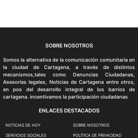
t
l
p
p
r
r
i
i
c
c
e
e
SOBRE NOSOTROS
i
w
s
a
Somos la alternativa de la comunicación comunitaria en
:
s
la ciudad de Cartagena, a través de distintos
$
:
mecanismos,tales como Denuncias Ciudadanas,
1
$
Asesorías legales, Noticias de Cartagena entre otros,
5
1
en pos del desarrollo integral de los barrios de
9
7
cartagena. incentivamos la participación ciudadanas
,
9
9
ENLACES DESTACADOS
,
0
9
0
0
NOTICIAS DE HOY
SOBRE NOSOTROS
.
0
SERVICIOS SOCIALES
POLÍTICA DE PRIVACIDAD