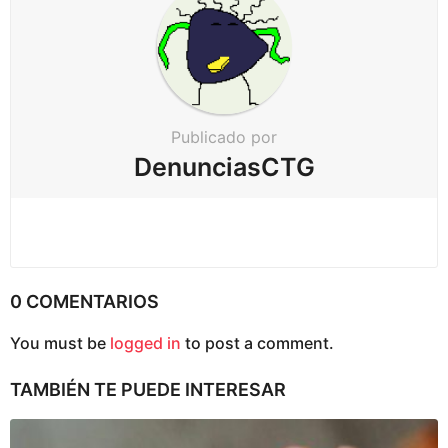
a
c
i
ó
n
Publicado por
DenunciasCTG
0 COMENTARIOS
You must be
logged in
to post a comment.
TAMBIÉN TE PUEDE INTERESAR