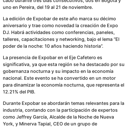
cabo durante tres días consecutivos, dos en Bogotá y
u
uno en Pereira, del 19 al 21 de noviembre.
b
l
La edición de Expobar de este año marca su décimo
i
aniversario y trae como novedad la creación de Expo
c
DJ. Habrá actividades como conferencias, paneles,
a
talleres, capacitaciones y networking, bajo el lema “El
d
poder de la noche: 10 años haciendo historia”.
o
La presencia de Expobar en el Eje Cafetero es
significativa, ya que esta región se ha destacado por su
gobernanza nocturna y su impacto en la economía
nacional. Este evento se ha convertido en un motor
para dinamizar la economía nocturna, que representa el
12.21% del PIB.
Durante Expobar se abordarán temas relevantes para la
industria, contando con la participación de expertos
como Jeffrey García, Alcalde de la Noche de Nueva
York, y Minerva Tapial, CEO de un grupo de