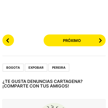
P
PRÓXIMO
o
s
t
e
,
,
a
BOGOTA
EXPOBAR
PEREIRA
r
p
¿TE GUSTA DENUNCIAS CARTAGENA?
¡COMPARTE CON TUS AMIGOS!
a
g
i
n