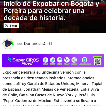
Inicio de Expobar en Bogotá y
a
ñ
Pereira para celebrar una
o
década de historia.
s
p
1 min
u
b
l
DenunciasCTG
por
i
c
a
d
o
Expobar celebrará su undécima versión con la
2
presencia de destacados invitados internacionales
a
como Jeffrey García de Estados Unidos, Minerva Tapial
ñ
de España, Jonathan Mejías de Venezuela, Erika Silva
o
de Chile, Catalina Casas de Nueva York y José Luis
s
“Pepe” Gutiérrez de México. Este evento se llevará a
p