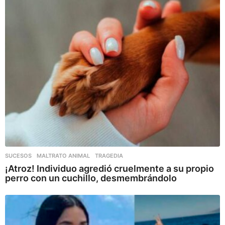
SUCESOS
,
MALTRATO ANIMAL
,
TRAGEDIA
¡Atroz! Individuo agredió cruelmente a su propio
perro con un cuchillo, desmembrándolo