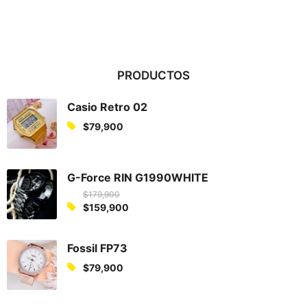
PRODUCTOS
Casio Retro 02
$
79,900
G-Force RIN G1990WHITE
$
179,900
O
$
159,900
C
r
u
i
Fossil FP73
r
g
$
79,900
r
i
e
n
n
a