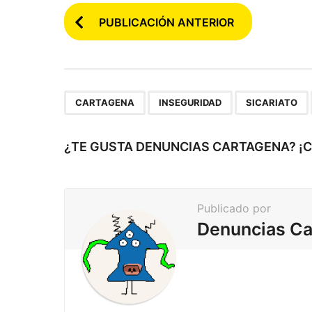
P
PUBLICACIÓN ANTERIOR
o
s
t
e
,
,
CARTAGENA
INSEGURIDAD
SICARIATO
a
r
¿TE GUSTA DENUNCIAS CARTAGENA? ¡
p
a
Publicado por
g
Denuncias Ca
i
n
a
c