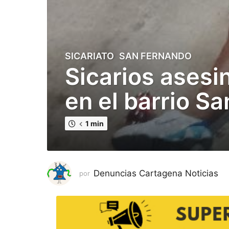
SICARIATO
,
SAN FERNANDO
2
Sicarios asesi
a
ñ
en el barrio S
o
s
p
1 min
u
b
l
i
Denuncias Cartagena Noticias
por
c
a
d
o
2