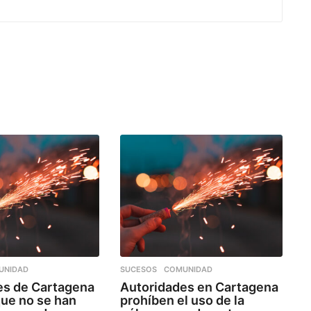
UNIDAD
SUCESOS
,
COMUNIDAD
es de Cartagena
Autoridades en Cartagena
que no se han
prohíben el uso de la