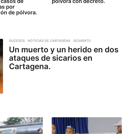
 casos de
pólvora con decreto.
s por
ón de pólvora.
SUCESOS
,
NOTICIAS DE CARTAGENA
,
SICARIATO
Un muerto y un herido en dos
ataques de sicarios en
Cartagena.