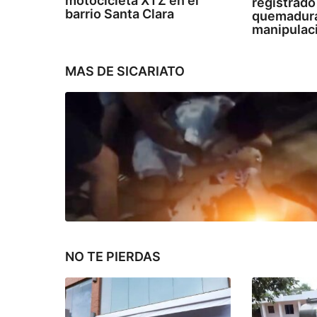
motocicleta XTZ en el
registrado
barrio Santa Clara
quemadura
manipulaci
MAS DE
SICARIATO
NO TE PIERDAS