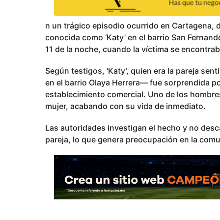
a
ñ
n un trágico episodio ocurrido en Cartagena, 
o
conocida como ‘Katy’ en el barrio San Fernando,
s
11 de la noche, cuando la víctima se encontraba
p
u
Según testigos, ‘Katy’, quien era la pareja sen
b
en el barrio Olaya Herrera— fue sorprendida po
l
establecimiento comercial. Uno de los hombres
i
mujer, acabando con su vida de inmediato.
c
Las autoridades investigan el hecho y no desc
a
pareja, lo que genera preocupación en la comun
d
o