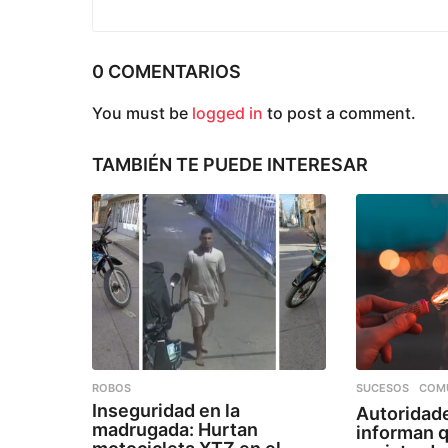
i
ó
0 COMENTARIOS
n
You must be
logged in
to post a comment.
TAMBIÉN TE PUEDE INTERESAR
ROBOS
SUCESOS
,
COM
Inseguridad en la
Autoridad
madrugada: Hurtan
informan 