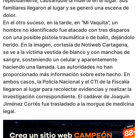
repetidamente, causándole la muerte en el lugar. Sus
b
familiares llegaron al lugar y se generó una escena de
l
dolor.
i
En el otro suceso, en la tarde, en “Mi Vaquita”, un
c
hombre no identificado fue atacado con tres disparos
a
con una posible pistola traumática o de balín, dejándolo
d
herido. En la imagen, cortesía de Notiweb Cartagena,
o
se ve a la víctima vestida de blanco y con manchas de
sangre, sosteniendo un celular y aparentemente
haciendo una llamada. Las autoridades no han
proporcionado más información sobre este hecho. En
ambos casos, la Policía Nacional y el CTI de la Fiscalía
llegaron al lugar para recolectar evidencias y realizar la
investigación correspondiente. El cadáver de Joaquín
Jiménez Cortés fue trasladado a la morgue de medicina
legal.