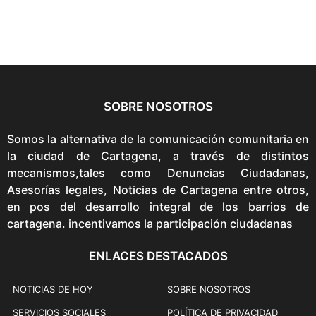
c
c
e
e
i
w
s
a
:
s
$
:
SOBRE NOSOTROS
7
$
9
8
Somos la alternativa de la comunicación comunitaria en
,
9
la ciudad de Cartagena, a través de distintos
9
,
mecanismos,tales como Denuncias Ciudadanas,
0
9
Asesorías legales, Noticias de Cartagena entre otros,
0
0
en pos del desarrollo integral de los barrios de
.
0
cartagena. incentivamos la participación ciudadanas
.
ENLACES DESTACADOS
NOTICIAS DE HOY
SOBRE NOSOTROS
SERVICIOS SOCIALES
POLÍTICA DE PRIVACIDAD