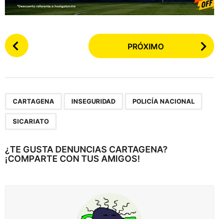
P
PRÓXIMO
o
s
t
e
,
,
,
a
CARTAGENA
INSEGURIDAD
POLICÍA NACIONAL
r
SICARIATO
p
a
¿TE GUSTA DENUNCIAS CARTAGENA?
g
¡COMPARTE CON TUS AMIGOS!
i
n
a
c
i