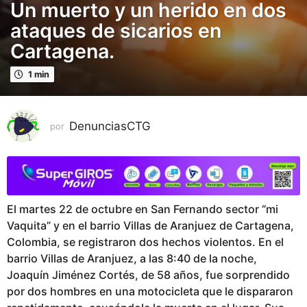
Un muerto y un herido en dos
ñ
o
ataques de sicarios en
s
Cartagena.
p
u
1 min
b
l
i
DenunciasCTG
por
c
a
d
o
2
El martes 22 de octubre en San Fernando sector “mi
a
Vaquita” y en el barrio Villas de Aranjuez de Cartagena,
ñ
Colombia, se registraron dos hechos violentos. En el
o
barrio Villas de Aranjuez, a las 8:40 de la noche,
s
Joaquín Jiménez Cortés, de 58 años, fue sorprendido
p
por dos hombres en una motocicleta que le dispararon
u