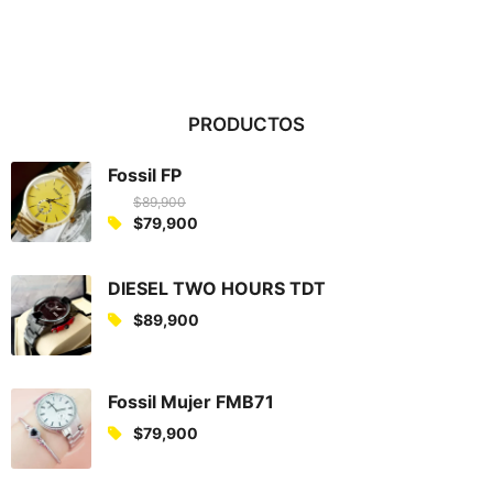
PRODUCTOS
Fossil FP
$
89,900
O
$
79,900
C
r
u
i
DIESEL TWO HOURS TDT
r
g
$
89,900
r
i
e
n
n
a
Fossil Mujer FMB71
t
l
p
$
79,900
p
r
r
i
i