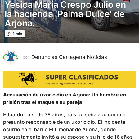
ñ
Yesica María Crespo Julio en
o
la hacienda ‘Palma Dulce’ de
p
Arjona.
u
b
1 min
l
i
c
Denuncias Cartagena Noticias
por
a
d
o
1
a
Accusación de uxoricidio en Arjona: Un hombre en
ñ
prisión tras el ataque a su pareja
o
p
Eduardo Luis, de 38 años, ha sido señalado como el
u
presunto responsable de un uxoricidio. El incidente
b
ocurrió en el barrio El Limonar de Arjona, donde
l
supuestamente invitó a su esposa y su hijo de 16 años