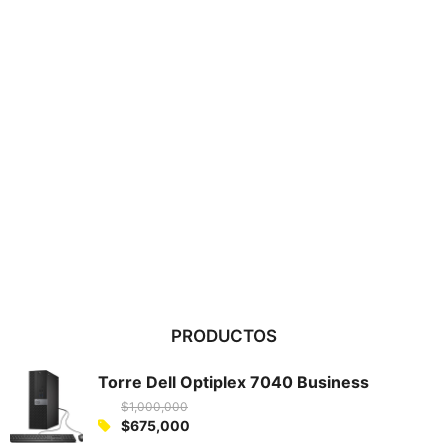
PRODUCTOS
Torre Dell Optiplex 7040 Business
$
1,000,000
O
$
675,000
C