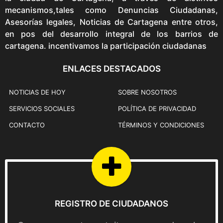
c
,
0
mecanismos,tales como Denuncias Ciudadanas,
e
e
0
0
Asesorías legales, Noticias de Cartagena entre otros,
i
w
0
0
en pos del desarrollo integral de los barrios de
s
a
0
,
cartagena. incentivamos la participación ciudadanas
:
s
.
0
$
:
0
ENLACES DESTACADOS
8
$
0
9
9
.
NOTICIAS DE HOY
SOBRE NOSOTROS
,
9
9
,
SERVICIOS SOCIALES
POLÍTICA DE PRIVACIDAD
0
9
CONTACTO
TÉRMINOS Y CONDICIONES
0
0
.
0
.
REGISTRO DE CIUDADANOS