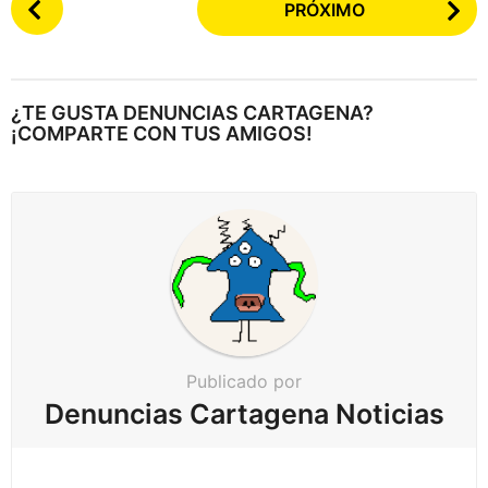
PRÓXIMO
o
s
t
e
¿TE GUSTA DENUNCIAS CARTAGENA?
a
¡COMPARTE CON TUS AMIGOS!
r
p
a
g
i
n
a
c
Publicado por
i
Denuncias Cartagena Noticias
ó
n