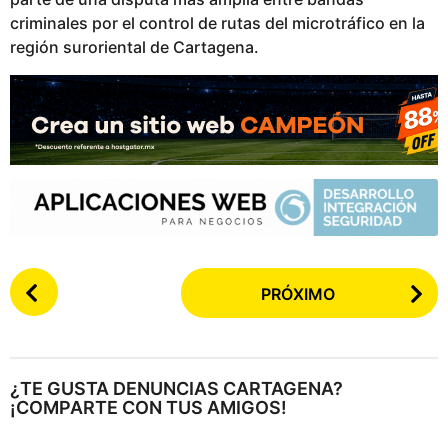
criminales por el control de rutas del microtráfico en la
región suroriental de Cartagena.
P
PRÓXIMO
o
s
t
e
¿TE GUSTA DENUNCIAS CARTAGENA?
a
¡COMPARTE CON TUS AMIGOS!
r