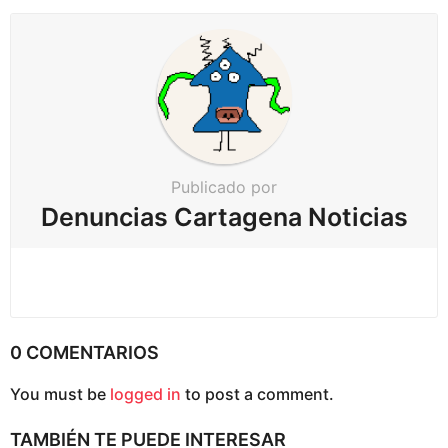
p
a
g
i
n
a
c
Publicado por
i
Denuncias Cartagena Noticias
ó
n
0 COMENTARIOS
You must be
logged in
to post a comment.
TAMBIÉN TE PUEDE INTERESAR