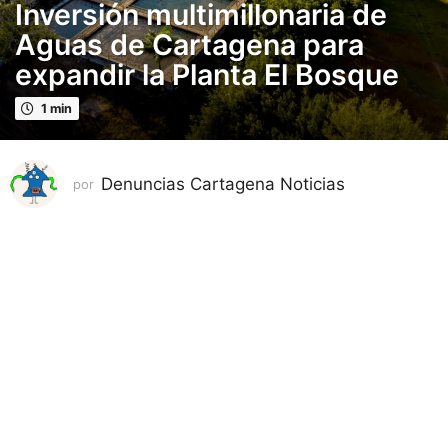
Inversión multimillonaria de
m
e
Aguas de Cartagena para
s
expandir la Planta El Bosque
e
s
1 min
p
u
b
Denuncias Cartagena Noticias
por
l
i
c
a
d
o
2
m
e
s
e