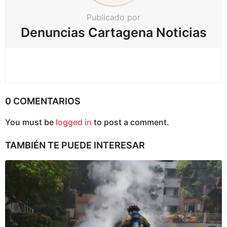
c
Publicado por
i
Denuncias Cartagena Noticias
ó
n
0 COMENTARIOS
You must be
logged in
to post a comment.
TAMBIÉN TE PUEDE INTERESAR