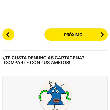
P
PRÓXIMO
o
s
t
e
¿TE GUSTA DENUNCIAS CARTAGENA?
a
¡COMPARTE CON TUS AMIGOS!
r
p
a
g
i
n
a