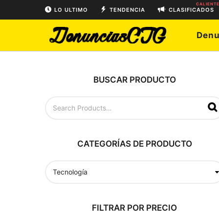
CALIENT
LO ULTIMO
TENDENCIA
CLASIFICADOS
Denu
BUSCAR PRODUCTO
B
u
s
c
a
CATEGORÍAS DE PRODUCTO
r
p
o
r
:
FILTRAR POR PRECIO