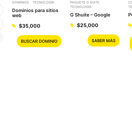
DOMINIOS
TECNOLOGÍA
PAQUETE O SUITE
C
TECNOLOGÍA
T
Dominios para sitios
G Shuite – Google
P
web
$
25,000
$
35,000
SABER MÁS
BUSCAR DOMINIO