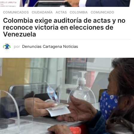
COMUNICADOS
,
CIUDADANÍA
ACTAS
,
COLOMBIA
,
COMUNICADO
Colombia exige auditoría de actas y no
reconoce victoria en elecciones de
Venezuela
por
Denuncias Cartagena Noticias