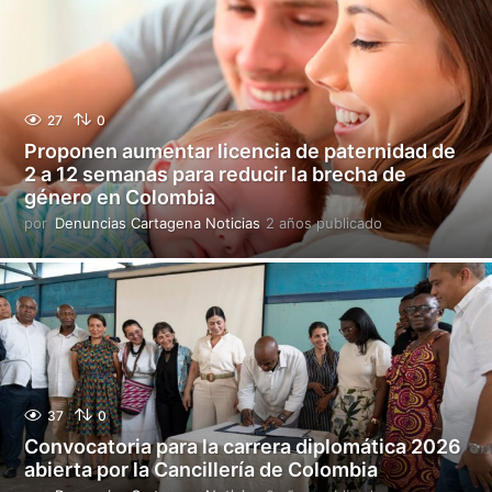
o
s
p
u
b
l
27
0
i
Proponen aumentar licencia de paternidad de
c
2 a 12 semanas para reducir la brecha de
a
género en Colombia
d
o
por
Denuncias Cartagena Noticias
2 años publicado
2
a
ñ
o
s
p
u
b
l
i
37
0
c
Convocatoria para la carrera diplomática 2026
a
abierta por la Cancillería de Colombia
d