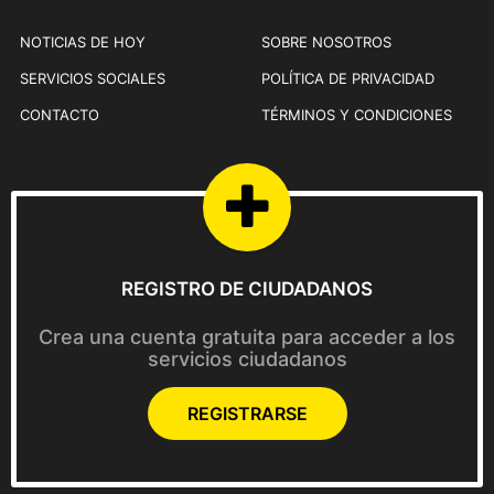
a
p
NOTICIAS DE HOY
SOBRE NOSOTROS
á
SERVICIOS SOCIALES
POLÍTICA DE PRIVACIDAD
g
i
CONTACTO
TÉRMINOS Y CONDICIONES
n
a
d
e
p
r
REGISTRO DE CIUDADANOS
o
d
Crea una cuenta gratuita para acceder a los
u
servicios ciudadanos
c
t
REGISTRARSE
o