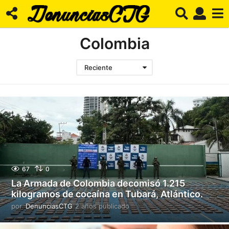
Colombia
Reciente
67
0
La Armada de Colombia decomisó 1.215
kilogramos de cocaína en Tubará, Atlántico.
por
DenunciasCTG
2 años publicado
2
a
ñ