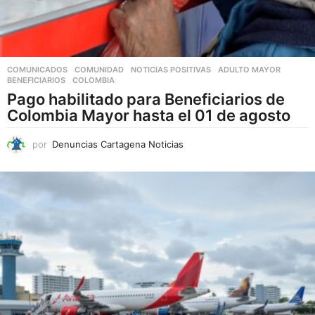
COMUNICADOS
,
COMUNIDAD
,
NOTICIAS POSITIVAS
ADULTO MAYOR
,
BENEFICIARIOS
,
COLOMBIA
Pago habilitado para Beneficiarios de
Colombia Mayor hasta el 01 de agosto
por
Denuncias Cartagena Noticias