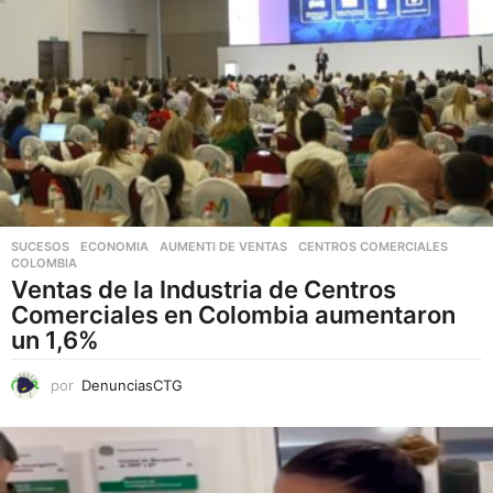
u
c
t
o
t
i
e
n
e
SUCESOS
,
ECONOMIA
AUMENTI DE VENTAS
,
CENTROS COMERCIALES
,
COLOMBIA
ú
Ventas de la Industria de Centros
l
Comerciales en Colombia aumentaron
t
un 1,6%
i
p
por
DenunciasCTG
l
e
s
v