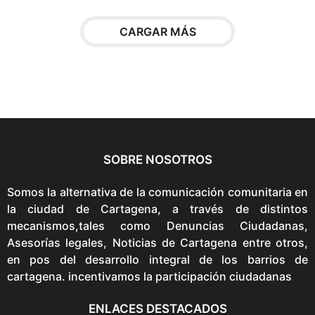
s
s
CARGAR MÁS
e
p
u
e
d
e
n
SOBRE NOSOTROS
e
l
Somos la alternativa de la comunicación comunitaria en
e
la ciudad de Cartagena, a través de distintos
g
mecanismos,tales como Denuncias Ciudadanas,
i
Asesorías legales, Noticias de Cartagena entre otros,
r
en pos del desarrollo integral de los barrios de
e
cartagena. incentivamos la participación ciudadanas
n
l
ENLACES DESTACADOS