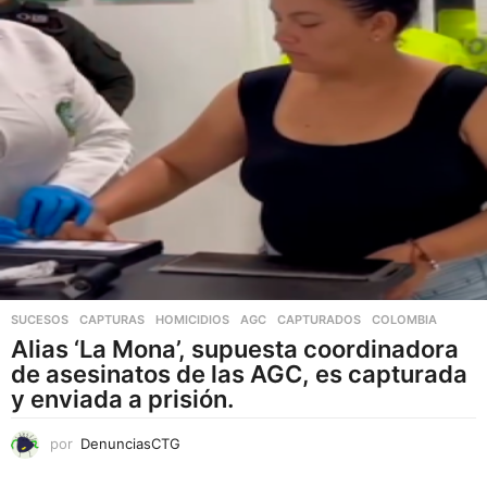
a
r
i
a
n
t
e
s
.
L
a
s
SUCESOS
,
CAPTURAS
,
HOMICIDIOS
AGC
,
CAPTURADOS
,
COLOMBIA
o
Alias ‘La Mona’, supuesta coordinadora
p
de asesinatos de las AGC, es capturada
c
y enviada a prisión.
i
o
por
DenunciasCTG
n
e