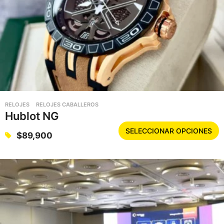
RELOJES
RELOJES CABALLEROS
Hublot NG
E
SELECCIONAR OPCIONES
$
89,900
s
t
e
p
r
o
d