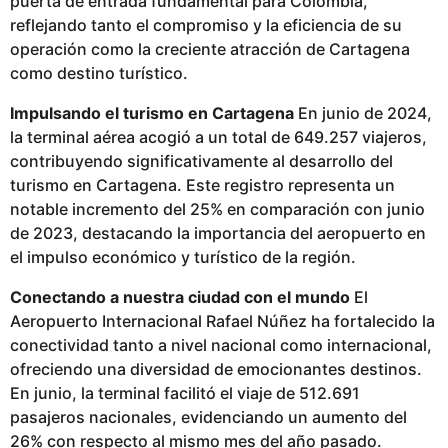
puerta de entrada fundamental para Colombia,
b
reflejando tanto el compromiso y la eficiencia de su
l
operación como la creciente atracción de Cartagena
i
como destino turístico.
c
Impulsando el turismo en Cartagena
En junio de 2024,
a
la terminal aérea acogió a un total de 649.257 viajeros,
d
contribuyendo significativamente al desarrollo del
o
turismo en Cartagena. Este registro representa un
notable incremento del 25% en comparación con junio
de 2023, destacando la importancia del aeropuerto en
el impulso económico y turístico de la región.
Conectando a nuestra ciudad con el mundo
El
Aeropuerto Internacional Rafael Núñez ha fortalecido la
conectividad tanto a nivel nacional como internacional,
ofreciendo una diversidad de emocionantes destinos.
En junio, la terminal facilitó el viaje de 512.691
pasajeros nacionales, evidenciando un aumento del
26% con respecto al mismo mes del año pasado.