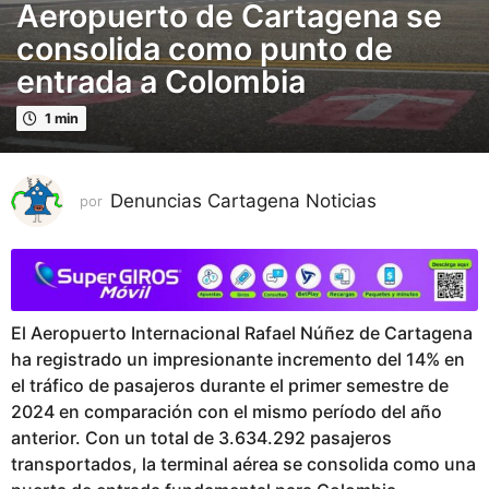
Aeropuerto de Cartagena se
ñ
o
consolida como punto de
s
entrada a Colombia
p
u
1 min
b
l
i
Denuncias Cartagena Noticias
por
c
a
d
o
2
El Aeropuerto Internacional Rafael Núñez de Cartagena
a
ha registrado un impresionante incremento del 14% en
ñ
el tráfico de pasajeros durante el primer semestre de
o
2024 en comparación con el mismo período del año
s
anterior. Con un total de 3.634.292 pasajeros
p
transportados, la terminal aérea se consolida como una
u