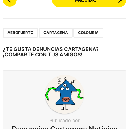
PRÓXIMO
o
s
t
e
,
,
a
AEROPUERTO
CARTAGENA
COLOMBIA
r
p
¿TE GUSTA DENUNCIAS CARTAGENA?
¡COMPARTE CON TUS AMIGOS!
a
g
i
n
a
c
i
ó
n
Publicado por
Denuncias Cartagena Noticias