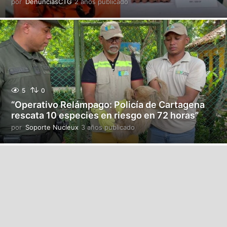
o
por
DenunciasCTG
2 años publicado
2
a
ñ
o
s
p
u
b
l
i
5
0
c
“Operativo Relámpago: Policía de Cartagena
a
rescata 10 especies en riesgo en 72 horas”
d
o
por
Soporte Nucleux
3 años publicado
3
a
ñ
o
s
p
u
b
l
i
c