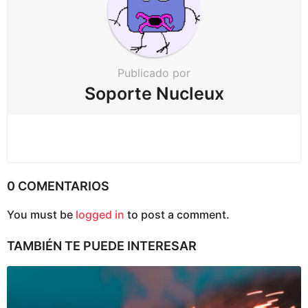
c
i
ó
n
Publicado por
Soporte Nucleux
0 COMENTARIOS
You must be
logged in
to post a comment.
TAMBIÉN TE PUEDE INTERESAR