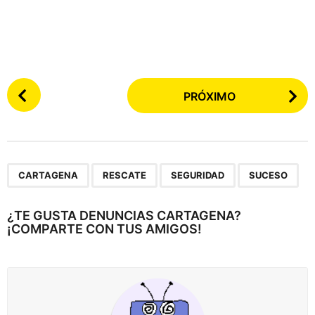
P
PRÓXIMO
o
s
t
e
,
,
,
a
CARTAGENA
RESCATE
SEGURIDAD
SUCESO
r
p
¿TE GUSTA DENUNCIAS CARTAGENA?
¡COMPARTE CON TUS AMIGOS!
a
g
i
n
a