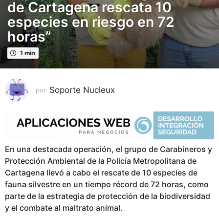
o
de Cartagena rescata 10
s
especies en riesgo en 72
p
horas”
u
b
1 min
l
i
c
Soporte Nucleux
por
a
d
o
3
a
En una destacada operación, el grupo de Carabineros y
ñ
Protección Ambiental de la Policía Metropolitana de
o
Cartagena llevó a cabo el rescate de 10 especies de
s
fauna silvestre en un tiempo récord de 72 horas, como
p
parte de la estrategia de protección de la biodiversidad
u
y el combate al maltrato animal.
b