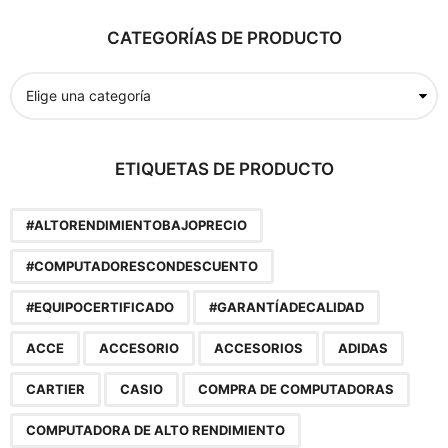
c
a
CATEGORÍAS DE PRODUCTO
r
p
o
r
:
ETIQUETAS DE PRODUCTO
#ALTORENDIMIENTOBAJOPRECIO
#COMPUTADORESCONDESCUENTO
#EQUIPOCERTIFICADO
#GARANTÍADECALIDAD
ACCE
ACCESORIO
ACCESORIOS
ADIDAS
CARTIER
CASIO
COMPRA DE COMPUTADORAS
COMPUTADORA DE ALTO RENDIMIENTO