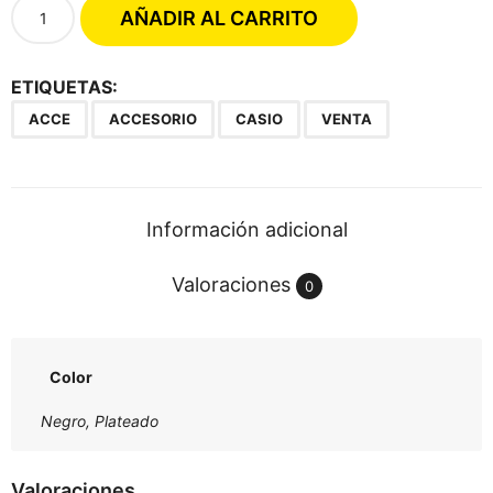
C
AÑADIR AL CARRITO
a
s
i
ETIQUETAS:
o
ACCE
ACCESORIO
CASIO
VENTA
E
d
i
f
Información adicional
i
c
Valoraciones
0
e
5
5
0
Color
-
Negro, Plateado
1
c
a
Valoraciones