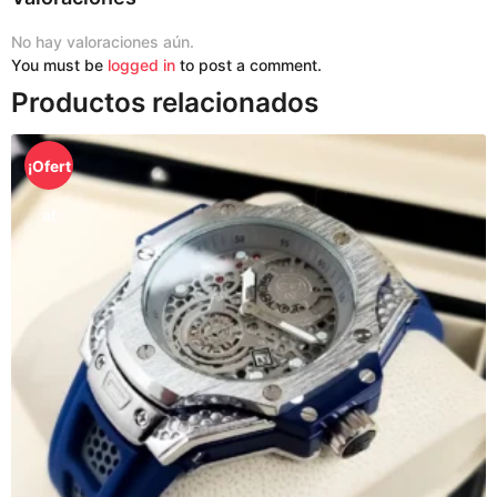
n
t
No hay valoraciones aún.
i
You must be
logged in
to post a comment.
d
Productos relacionados
a
d
¡Ofert
a!