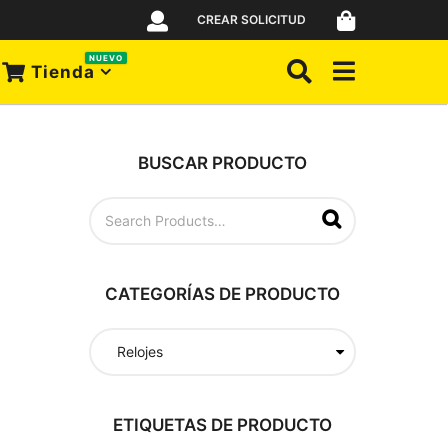
CREAR SOLICITUD
NUEVO
Tienda
BUSCAR PRODUCTO
B
u
s
c
a
CATEGORÍAS DE PRODUCTO
r
p
o
r
:
ETIQUETAS DE PRODUCTO