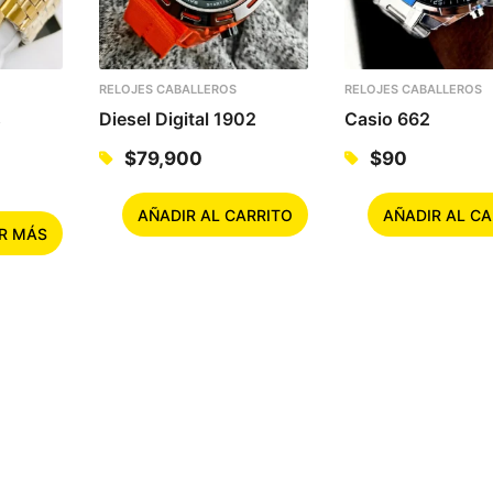
RELOJES CABALLEROS
RELOJES CABALLEROS
s
Diesel Digital 1902
Casio 662
$
79,900
$
90
AÑADIR AL CARRITO
AÑADIR AL CA
R MÁS