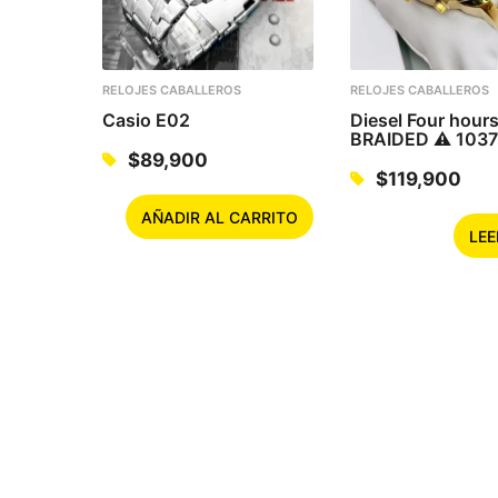
RELOJES CABALLEROS
RELOJES CABALLEROS
Casio E02
Diesel Four hour
BRAIDED ⚠️ 1037
$
89,900
$
119,900
AÑADIR AL CARRITO
LEE