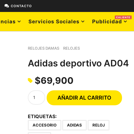
E
CONTACTO
CALIENTE
ncias
Servicios Sociales
Publicidad
RELOJES DAMAS
RELOJES
Adidas deportivo AD04
$
69,900
A
AÑADIR AL CARRITO
d
i
d
ETIQUETAS:
a
ACCESORIO
ADIDAS
RELOJ
s