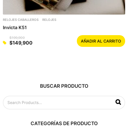
RELOJES CABALLEROS
RELOJES
Invicta K51
$
199,900
AÑADIR AL CARRITO
$
149,900
Original
Current
price
price
was:
is:
$199,900.
$149,900.
BUSCAR PRODUCTO
B
u
s
c
a
CATEGORÍAS DE PRODUCTO
r