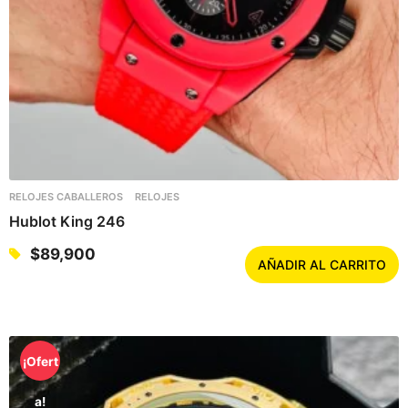
RELOJES CABALLEROS
RELOJES
Hublot King 246
$
89,900
AÑADIR AL CARRITO
¡Ofert
a!