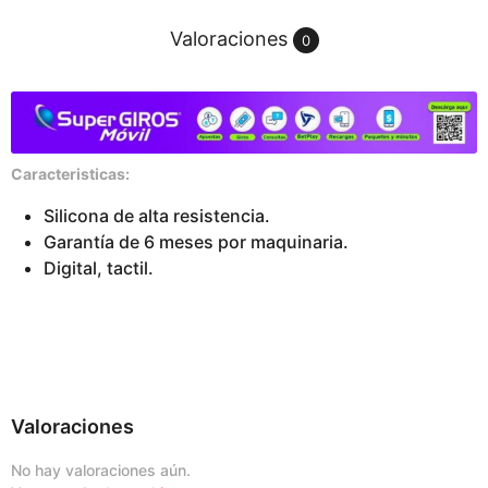
k
Valoraciones
0
e
y
A
P
C
Caracteristicas:
0
4
Silicona de alta resistencia.
c
Garantía de 6 meses por maquinaria.
a
Digital, tactil.
n
t
i
d
a
d
Valoraciones
No hay valoraciones aún.