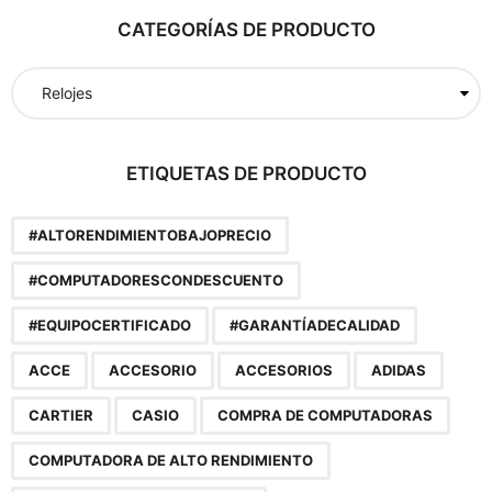
a
CATEGORÍAS DE PRODUCTO
r
p
o
r
:
ETIQUETAS DE PRODUCTO
#ALTORENDIMIENTOBAJOPRECIO
#COMPUTADORESCONDESCUENTO
#EQUIPOCERTIFICADO
#GARANTÍADECALIDAD
ACCE
ACCESORIO
ACCESORIOS
ADIDAS
CARTIER
CASIO
COMPRA DE COMPUTADORAS
COMPUTADORA DE ALTO RENDIMIENTO