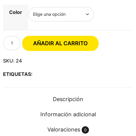
Color
H
AÑADIR AL CARRITO
u
b
SKU:
24
l
o
ETIQUETAS:
t
K
i
n
Descripción
g
2
Información adicional
4
c
Valoraciones
0
a