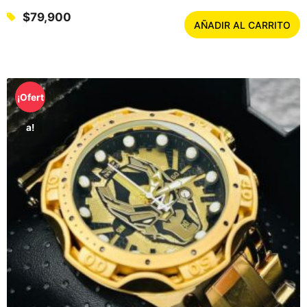
$
79,900
AÑADIR AL CARRITO
¡Ofert
a!