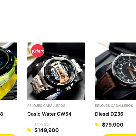
d
9
0
a
0
.
0
d
.
¡Ofert
a!
RELOJES CABALLEROS
RELOJES CABALLEROS
08
Casio Water CW54
Diesel DZ36
$
79,900
$
199,900
$
149,900
Original
Current