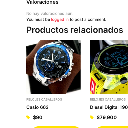
Valoraciones
No hay valoraciones aún.
You must be
logged in
to post a comment.
Productos relacionados
RELOJES CABALLEROS
RELOJES CABALLEROS
Casio 662
Diesel Digital 19
$
90
$
79,900