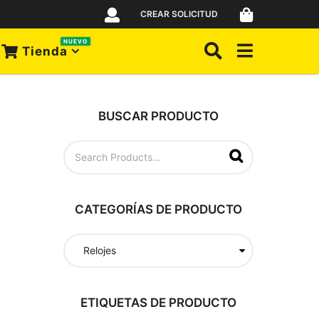
CREAR SOLICITUD
NUEVO
Tienda
BUSCAR PRODUCTO
B
u
s
c
a
CATEGORÍAS DE PRODUCTO
r
p
o
r
:
ETIQUETAS DE PRODUCTO